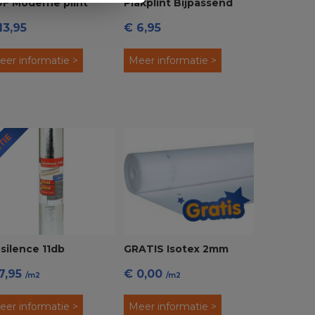
F Moderne plint
Plakplint Bijpassend
13,95
€ 6,95
x15 voorgelakt RAL
Laminaat
10 Wit
eer informatie >
Meer informatie >
osilence 11db
GRATIS Isotex 2mm
7,95
€ 0,00
dervloer
Ondervloer
/m2
/m2
eer informatie >
Meer informatie >