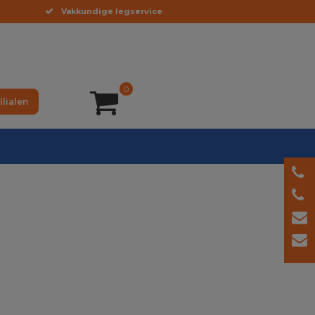
Vakkundige legservice
0
ilialen