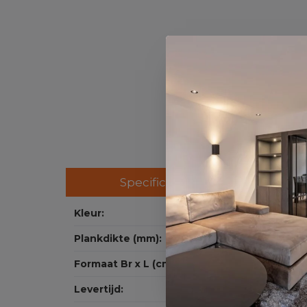
Specificaties
Kleur:
Plankdikte (mm):
Formaat Br x L (cm):
Levertijd: