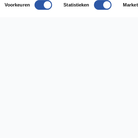
Voorkeuren
Statistieken
Market
odig?
ect contact met ons op
ing Diemen
Vestiging Almere
 1112AH Diemen
Bostonweg 135 1334KR Almere