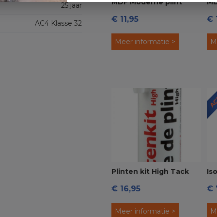
MDF Moderne plint
MD
25 jaar
€ 11,95
€ 
70x12 voorgelakt RAL
70
AC4 Klasse 32
9010 Wit
90
Meer informatie >
M
Plinten kit High Tack
Is
€ 16,95
€ 
wit
On
Meer informatie >
M