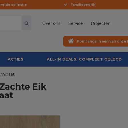
reide collectie
Familiebedrijf
Over ons
Service
Projecten
Kom langs in één van onze f
ACTIES
ALL-IN DEALS, COMPLEET GELEGD
aminaat
Zachte Eik
aat