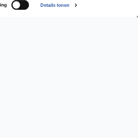
ing
Details tonen
Ik wil een..
PVC Vloer >
Laminaat Vloer >
Parket Vloer >