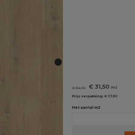
€ 31,50
€ 34,95
/m2
Prijs verpakking:
€ 57,80
Het aantal m2