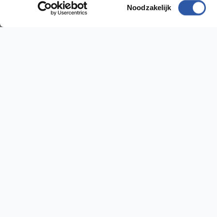
Toestemmingsselectie
Noodzakelijk
Socialmedia
@budgetfloorstore
@budgetfloorstore01
Budget Floorstore
Hulp n
Neem dir
Over ons
Algemene voorwaarden
Vestig
Disclaimer
Sniep 24
Privacy en Cookie beleid