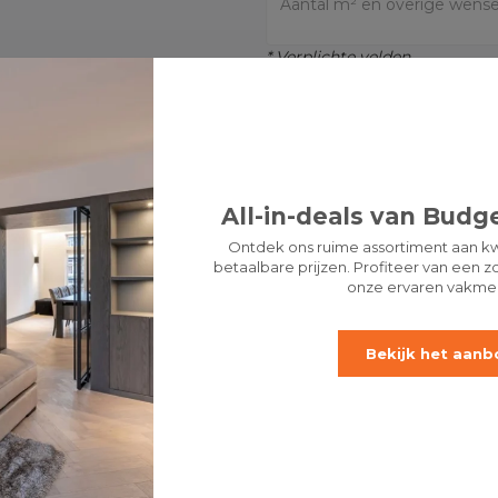
* Verplichte velden
LET 
OFFERTE AANVRAGEN
Koste
All-in-deals van Budge
Ontdek ons ruime assortiment aan kw
Gerelateerde p
betaalbare prijzen. Profiteer van een zo
onze ervaren vakme
Hout
Bekijk het aanb
1.835 m²
7
2 tot 3 werkdagen