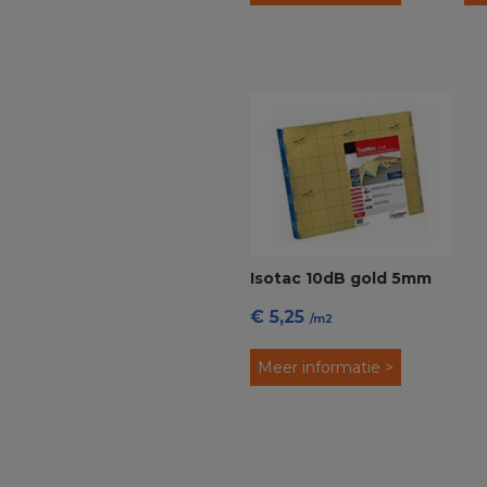
Isotac 10dB gold 5mm
€ 5,25
Ondervloer
/m2
Meer informatie >