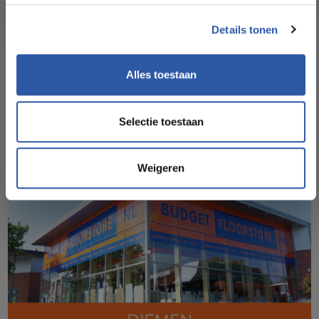
Socialmedia
Details tonen
@budgetfloorstore
Alles toestaan
@budgetfloorstore01
Selectie toestaan
Weigeren