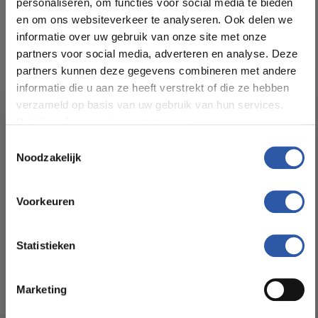
personaliseren, om functies voor social media te bieden
en om ons websiteverkeer te analyseren. Ook delen we
informatie over uw gebruik van onze site met onze
partners voor social media, adverteren en analyse. Deze
Specificaties
partners kunnen deze gegevens combineren met andere
informatie die u aan ze heeft verstrekt of die ze hebben
Levertijd:
2 - 3 werkdagen
verzameld op basis van uw gebruik van hun services.
Bekijk ook ons privacy statement.
Afmetingen:
7cm hoog - 1,5cm breed
Toestemmingsselectie
- 2,4m lang
Noodzakelijk
Afwerking:
RAL9010 gelakt
All-in-deals van Budget
Floorstore!
Voorkeuren
Soort Plint:
MDF
Ontdek ons ruime assortiment aan kwaliteitsvloeren tegen
betaalbare prijzen. Profiteer van een zorgeloze installatie
Statistieken
door onze ervaren vakmensen.
Marketing
Bekijk het aanbod