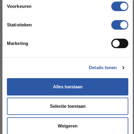
Meer informatie >
Floorstore!
Voorkeuren
PVC
Ontdek ons ruime assortiment aan kwaliteitsvloeren tegen
betaalbare prijzen. Profiteer van een zorgeloze installatie
Statistieken
door onze ervaren vakmensen.
Marketing
Bekijk het aanbod
Details tonen
Alles toestaan
Selectie toestaan
Hebeta Progress Serie 57816 Visgraat PVC Click
€47,95
Weigeren