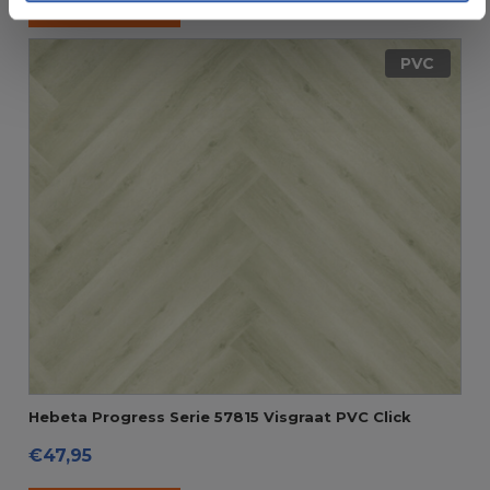
Meer informatie >
PVC
Hebeta Progress Serie 57815 Visgraat PVC Click
€47,95