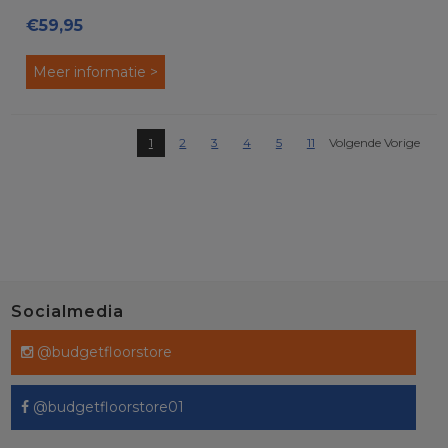
€59,95
Meer informatie >
1
2
3
4
5
11
Volgende Vorige
Socialmedia
@budgetfloorstore
@budgetfloorstore01