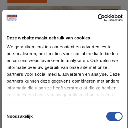
PVC
Deze website maakt gebruik van cookies
We gebruiken cookies om content en advertenties te
personaliseren, om functies voor social media te bieden
en om ons websiteverkeer te analyseren. Ook delen we
informatie over uw gebruik van onze site met onze
partners voor social media, adverteren en analyse. Deze
partners kunnen deze gegevens combineren met andere
informatie die u aan ze heeft verstrekt of die ze hebben
verzameld op basis van uw gebruik van hun services.
Bekijk ook ons privacy statement.
Hebeta Progress Serie 57817 Visgraat PVC Click
Toestemmingsselectie
€47,95
Noodzakelijk
All-in-deals van Budget