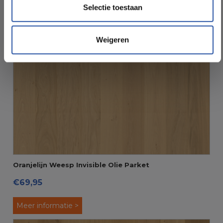
Selectie toestaan
Weigeren
Oranjelijn Weesp Invisible Olie Parket
€69,95
Meer informatie >