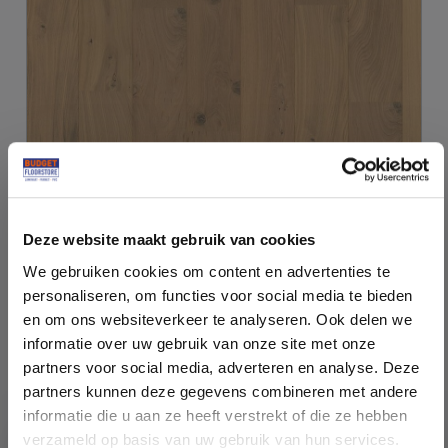
Deze website maakt gebruik van cookies
We gebruiken cookies om content en advertenties te
personaliseren, om functies voor social media te bieden
Oranjelijn Johannesburg Invisible Olie Parket Extra
en om ons websiteverkeer te analyseren. Ook delen we
informatie over uw gebruik van onze site met onze
€59,95
Rustiek
partners voor social media, adverteren en analyse. Deze
partners kunnen deze gegevens combineren met andere
Meer informatie >
informatie die u aan ze heeft verstrekt of die ze hebben
verzameld op basis van uw gebruik van hun services.