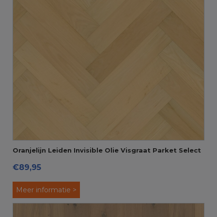
Oranjelijn Leiden Invisible Olie Visgraat Parket Select
€89,95
Amerikaans Eiken
Meer informatie >