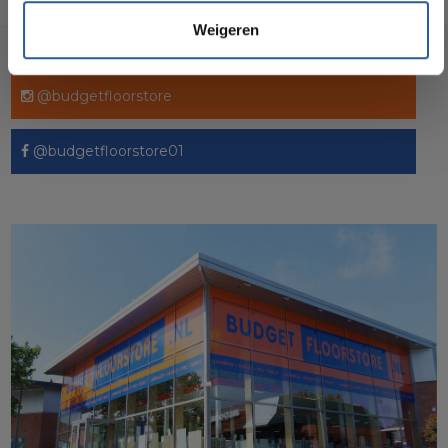
Weigeren
Socialmedia
@budgetfloorstore
@budgetfloorstore01