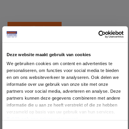
Specificaties
Soort vloer:
Parket Duo Plank
Deze website maakt gebruik van cookies
Patroon:
Rechte Plank
We gebruiken cookies om content en advertenties te
personaliseren, om functies voor social media te bieden
Kleur:
Eiken Invisible
en om ons websiteverkeer te analyseren. Ook delen we
informatie over uw gebruik van onze site met onze
Sortering :
AB Rustiek
partners voor social media, adverteren en analyse. Deze
partners kunnen deze gegevens combineren met andere
informatie die u aan ze heeft verstrekt of die ze hebben
Behandeling:
Invisible Olie
verzameld op basis van uw gebruik van hun services.
Bekijk ook ons privacy statement.
Pakinhoud (m²):
2,90
Toestemmingsselectie