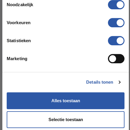
Noodzakelijk
All-in-deals van Budget
Plankdikte (mm):
15
Floorstore!
Voorkeuren
Slijtlaag (mm):
4
Ontdek ons ruime assortiment aan kwaliteitsvloeren tegen
betaalbare prijzen. Profiteer van een zorgeloze installatie
Statistieken
door onze ervaren vakmensen.
Formaat Br x L (cm):
22 * 220
Marketing
Bekijk het aanbod
Levertijd:
3 - 5 werkdagen
Garantie:
20 jaar
Details tonen
Geschikt voor
Ja met geschikte
Alles toestaan
vloerverwarming:
ondervloer
Selectie toestaan