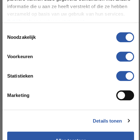
informatie die u aan ze heeft verstrekt of die ze hebben
verzameld op basis van uw gebruik van hun services.
Bekijk ook ons privacy statement.
Toestemmingsselectie
Noodzakelijk
All-in-deals van Budget
Floorstore!
Voorkeuren
Ontdek ons ruime assortiment aan kwaliteitsvloeren tegen
betaalbare prijzen. Profiteer van een zorgeloze installatie
Statistieken
door onze ervaren vakmensen.
Marketing
Bekijk het aanbod
Details tonen