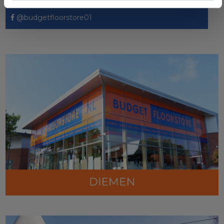
@budgetfloorstore01