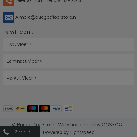
Telefoonnummer:036 529 2245
Almere@budgetfloorstore.nl
Ik wil een..
PVC Vloer >
Laminaat Vloer >
Parket Vloer >
© Budgetfloorstore | Webshop design by
OOSEOO
|
(Diemen)
Powered by
Lightspeed