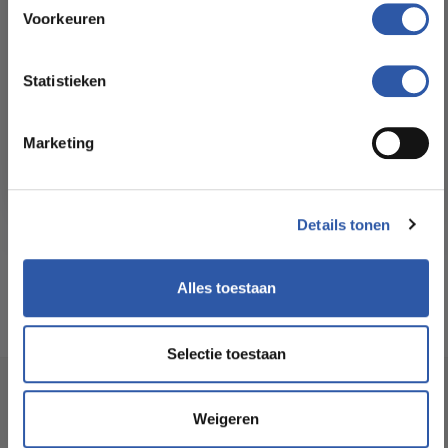
Floorstore!
Voorkeuren
Formaat Br x L (cm):
14,50 * 74,30
Ontdek ons ruime assortiment aan kwaliteitsvloeren tegen
betaalbare prijzen. Profiteer van een zorgeloze installatie
Statistieken
door onze ervaren vakmensen.
Levertijd:
3 - 5 werkdagen
Marketing
Bekijk het aanbod
Garantie:
15 jaar
Geschikt voor
Ja
Details tonen
vloerverwarming:
Alles toestaan
Selectie toestaan
Socialmedia
Weigeren
@budgetfloorstore