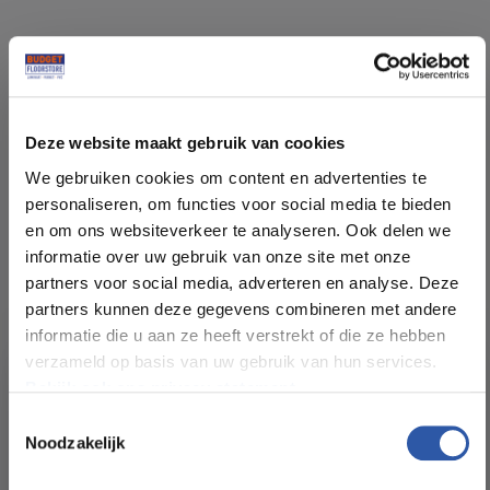
Specificaties
Deze website maakt gebruik van cookies
Soort vloer:
PVC Click
We gebruiken cookies om content en advertenties te
personaliseren, om functies voor social media te bieden
Patroon:
Visgraat
en om ons websiteverkeer te analyseren. Ook delen we
informatie over uw gebruik van onze site met onze
Kleur:
Eiken Licht Warm
partners voor social media, adverteren en analyse. Deze
partners kunnen deze gegevens combineren met andere
informatie die u aan ze heeft verstrekt of die ze hebben
Pakinhoud (m²):
1,080
verzameld op basis van uw gebruik van hun services.
Bekijk ook ons privacy statement.
Plankdikte (mm):
6,00 (10DB)
Toestemmingsselectie
Noodzakelijk
All-in-deals van Budget
Slijtlaag (mm):
0,55