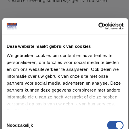
Kosten en levering kunnen wijzigen i.v.m. afstand
Specificaties
Deze website maakt gebruik van cookies
We gebruiken cookies om content en advertenties te
Soort vloer:
PVC Click
personaliseren, om functies voor social media te bieden
en om ons websiteverkeer te analyseren. Ook delen we
Patroon:
Visgraat
informatie over uw gebruik van onze site met onze
partners voor social media, adverteren en analyse. Deze
partners kunnen deze gegevens combineren met andere
Kleur:
Donker Eiken
informatie die u aan ze heeft verstrekt of die ze hebben
verzameld op basis van uw gebruik van hun services.
Pakinhoud (m²):
1,35
Bekijk ook ons privacy statement.
Toestemmingsselectie
Plankdikte (mm):
5,00
Noodzakelijk