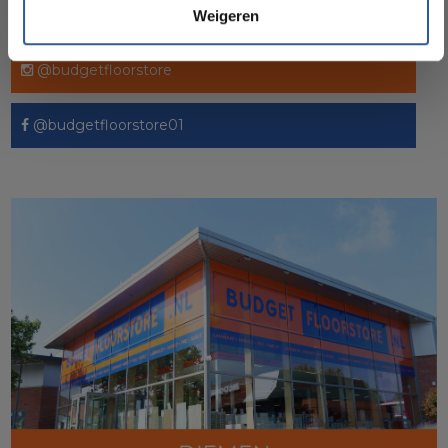
Weigeren
Socialmedia
@budgetfloorstore
@budgetfloorstore01