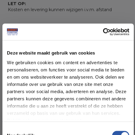
LET OP:
Kosten en levering kunnen wijzigen i.v.m. afstand
Deze website maakt gebruik van cookies
Specificaties
We gebruiken cookies om content en advertenties te
personaliseren, om functies voor social media te bieden
Soort vloer:
PVC Click
en om ons websiteverkeer te analyseren. Ook delen we
informatie over uw gebruik van onze site met onze
Patroon:
Visgraat
partners voor social media, adverteren en analyse. Deze
partners kunnen deze gegevens combineren met andere
Kleur:
Eiken Grijs
informatie die u aan ze heeft verstrekt of die ze hebben
verzameld op basis van uw gebruik van hun services.
Bekijk ook ons privacy statement.
Pakinhoud (m²):
0,90
Toestemmingsselectie