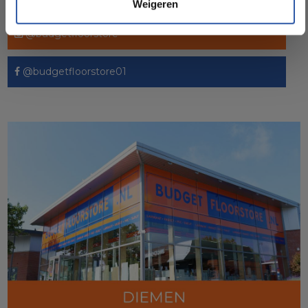
Weigeren
Socialmedia
@budgetfloorstore
@budgetfloorstore01