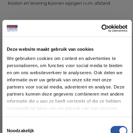
Kosten en levering kunnen wijzigen i.v.m. afstand
Specificaties
Deze website maakt gebruik van cookies
We gebruiken cookies om content en advertenties te
Soort vloer:
PVC Click
personaliseren, om functies voor social media te bieden
en om ons websiteverkeer te analyseren. Ook delen we
Patroon:
Visgraat
informatie over uw gebruik van onze site met onze
partners voor social media, adverteren en analyse. Deze
partners kunnen deze gegevens combineren met andere
Kleur:
Donker Eiken
informatie die u aan ze heeft verstrekt of die ze hebben
verzameld op basis van uw gebruik van hun services.
Pakinhoud (m²):
1,71
Bekijk ook ons privacy statement.
Toestemmingsselectie
Noodzakelijk
Plankdikte (mm):
7,00