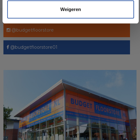
Weigeren
Socialmedia
@budgetfloorstore
@budgetfloorstore01