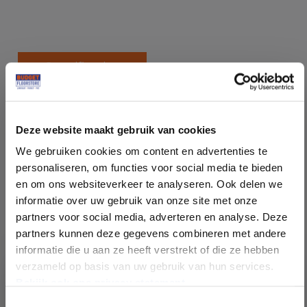
Specificaties
Soort vloer:
Tegels Click
Deze website maakt gebruik van cookies
Dessin vloertype:
Betonlook tegels
We gebruiken cookies om content en advertenties te
personaliseren, om functies voor social media te bieden
Decor:
Beige
en om ons websiteverkeer te analyseren. Ook delen we
informatie over uw gebruik van onze site met onze
Inhoud per pak (m²):
2,23
partners voor social media, adverteren en analyse. Deze
partners kunnen deze gegevens combineren met andere
informatie die u aan ze heeft verstrekt of die ze hebben
Plankdikte (mm):
7,00
verzameld op basis van uw gebruik van hun services.
Bekijk ook ons privacy statement.
Formaat Br x L (cm):
61 * 61
Toestemmingsselectie