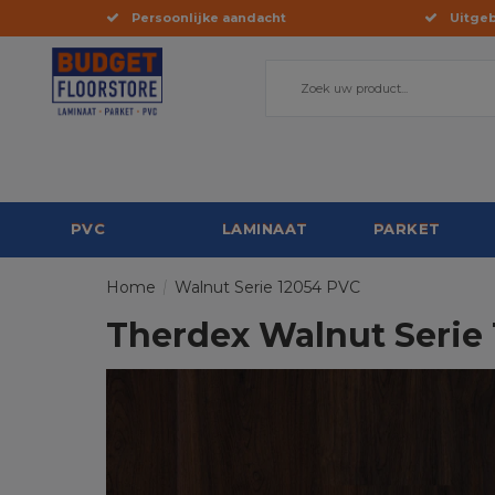
Persoonlijke aandacht
Uitgeb
PVC
LAMINAAT
PARKET
Home
/
Walnut Serie 12054 PVC
Therdex Walnut Serie