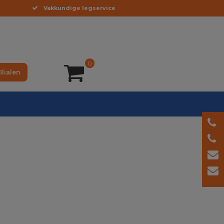
Vakkundige legservice
0
ilialen