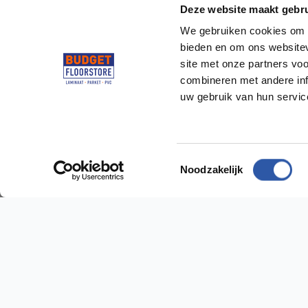
Deze website maakt gebru
We gebruiken cookies om c
bieden en om ons websitev
site met onze partners vo
combineren met andere inf
uw gebruik van hun servi
Socialmedia
@budgetfloorstore
@budgetfloorstore01
Toestemmingsselectie
Noodzakelijk
Budget Floorstore
Hulp n
Neem dir
Over ons
Algemene voorwaarden
Vestig
Disclaimer
Sniep 24