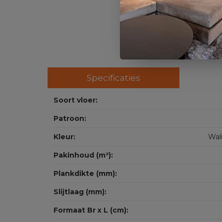
Specificaties
Soort vloer:
Patroon:
Kleur:
Wal
Pakinhoud (m²):
Plankdikte (mm):
Slijtlaag (mm):
Formaat Br x L (cm):