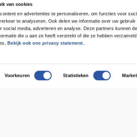
ik van cookies
ontent en advertenties te personaliseren, om functies voor soci
erkeer te analyseren. Ook delen we informatie over uw gebruik
or social media, adverteren en analyse. Deze partners kunnen 
ormatie die u aan ze heeft verstrekt of die ze hebben verzameld
ces.
Bekijk ook ons privacy statement.
Voorkeuren
Statistieken
Market
odig?
ect contact met ons op
ing Diemen
Vestiging Almere
 1112AH Diemen
Bostonweg 135 1334KR Almere