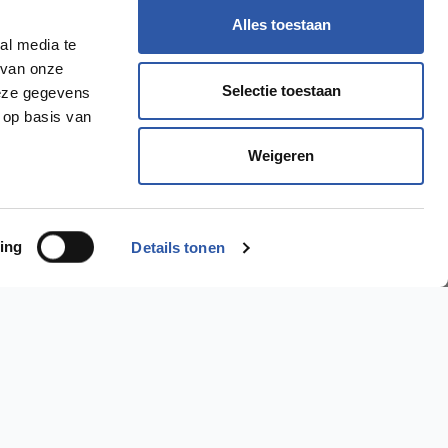
Alles toestaan
al media te
 van onze
Selectie toestaan
deze gegevens
 op basis van
Weigeren
ing
Details tonen
Ik wil een..
PVC Vloer >
Laminaat Vloer >