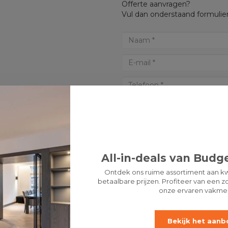
Offerte aanvragen?
Vul dan onderstaand formulier
All-in-deals van Budge
Ontdek ons ruime assortiment aan kw
betaalbare prijzen. Profiteer van een zo
onze ervaren vakme
* Verplichte velden
LET 
Bekijk het aanb
OFFERTE AANVRAGEN