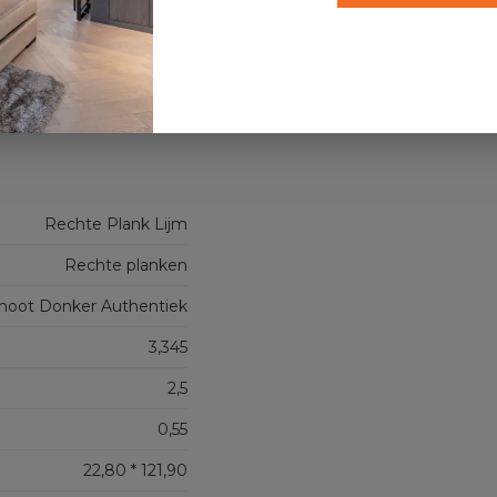
Koste
Rechte Plank Lijm
Rechte planken
noot Donker Authentiek
3,345
2,5
0,55
22,80 * 121,90