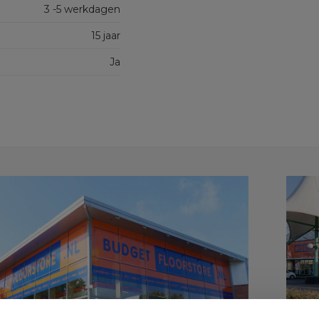
3 -5 werkdagen
15 jaar
Ja