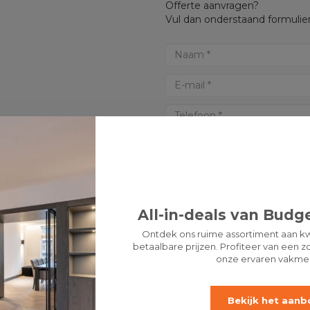
Offerte aanvragen?
Vul dan onderstaand formulier
All-in-deals van Budge
Ontdek ons ruime assortiment aan kw
betaalbare prijzen. Profiteer van een zo
onze ervaren vakme
* Verplichte velden
LET 
Bekijk het aanb
OFFERTE AANVRAGEN