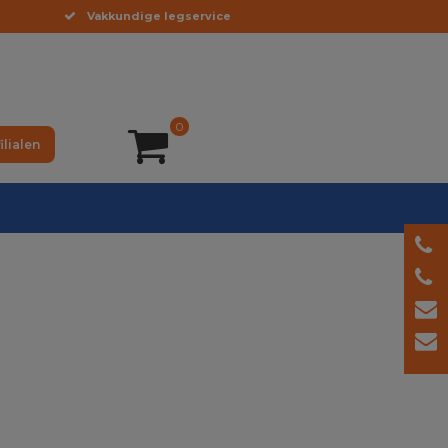
Vakkundige legservice
0
ilialen