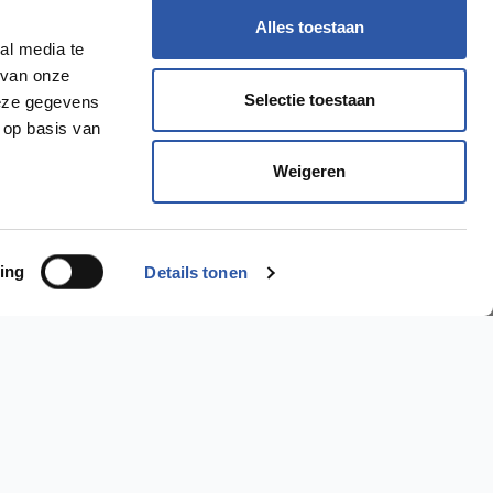
Alles toestaan
al media te
 van onze
Selectie toestaan
deze gegevens
 op basis van
Weigeren
ing
Details tonen
Ik wil een..
PVC Vloer >
Laminaat Vloer >