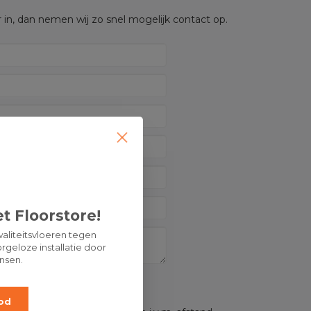
 in, dan nemen wij zo snel mogelijk contact op.
t Floorstore!
aliteitsvloeren tegen
rgeloze installatie door
nsen.
OP:
od