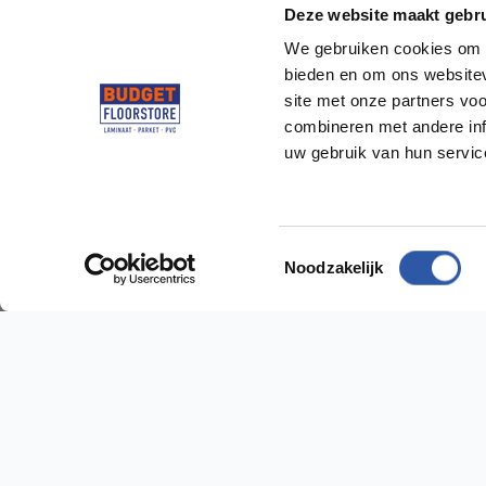
Deze website maakt gebru
We gebruiken cookies om c
bieden en om ons websitev
site met onze partners vo
combineren met andere inf
uw gebruik van hun servi
Socialmedia
@budgetfloorstore
@budgetfloorstore01
Toestemmingsselectie
Noodzakelijk
Budget Floorstore
Hulp n
Neem dir
Over ons
Algemene voorwaarden
Vestig
Disclaimer
Sniep 24