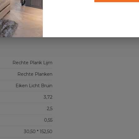
Koste
Rechte Plank Lijm
Rechte Planken
Eiken Licht Bruin
3,72
2,5
0,55
30,50 * 152,50