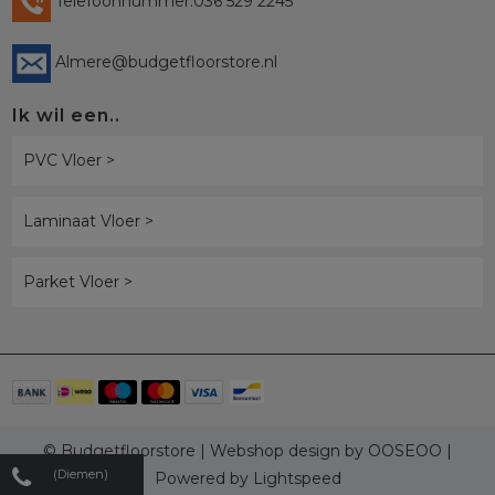
Telefoonnummer:036 529 2245
Almere@budgetfloorstore.nl
Ik wil een..
PVC Vloer >
Laminaat Vloer >
Parket Vloer >
© Budgetfloorstore | Webshop design by
OOSEOO
|
(Diemen)
Powered by
Lightspeed