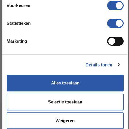
Floorstore!
Voorkeuren
Formaat Br x L (cm):
22,80 * 182,90
Ontdek ons ruime assortiment aan kwaliteitsvloeren tegen
betaalbare prijzen. Profiteer van een zorgeloze installatie
Statistieken
door onze ervaren vakmensen.
Levertijd:
3 -5 werkdagen
Marketing
Bekijk het aanbod
Garantie:
15 jaar
Geschikt voor
Ja
Details tonen
vloerverwarming:
Alles toestaan
Selectie toestaan
Socialmedia
Weigeren
@budgetfloorstore