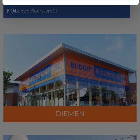
@budgetfloorstore01