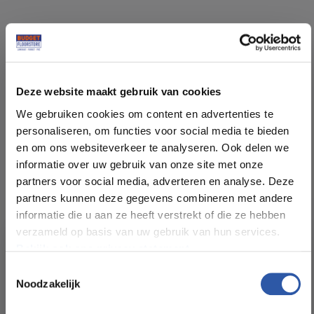
Specificaties
Deze website maakt gebruik van cookies
Soort vloer:
Rechte Plank Lijm
We gebruiken cookies om content en advertenties te
personaliseren, om functies voor social media te bieden
Patroon:
Rechte planken
en om ons websiteverkeer te analyseren. Ook delen we
informatie over uw gebruik van onze site met onze
Kleur:
Eiken Licht Warm
partners voor social media, adverteren en analyse. Deze
Rustiek
partners kunnen deze gegevens combineren met andere
informatie die u aan ze heeft verstrekt of die ze hebben
Pakinhoud (m²):
3,345
verzameld op basis van uw gebruik van hun services.
Bekijk ook ons privacy statement.
Plankdikte (mm):
3,0
Toestemmingsselectie
Noodzakelijk
All-in-deals van Budget
Slijtlaag (mm):
0,55