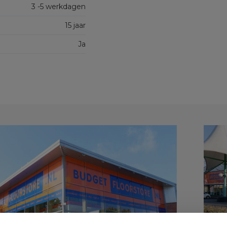
3 -5 werkdagen
15 jaar
Ja