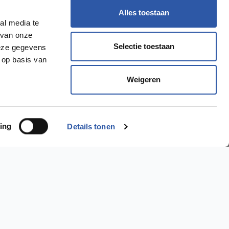
Alles toestaan
al media te
 van onze
Selectie toestaan
deze gegevens
 op basis van
Weigeren
ing
Details tonen
Ik wil een..
PVC Vloer >
Laminaat Vloer >