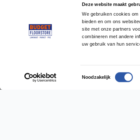
Deze website maakt gebru
We gebruiken cookies om c
bieden en om ons websitev
site met onze partners vo
combineren met andere inf
uw gebruik van hun servi
Socialmedia
@budgetfloorstore
@budgetfloorstore01
Toestemmingsselectie
Noodzakelijk
Budget Floorstore
Hulp n
Neem dir
Over ons
Algemene voorwaarden
Vestig
Disclaimer
Sniep 24