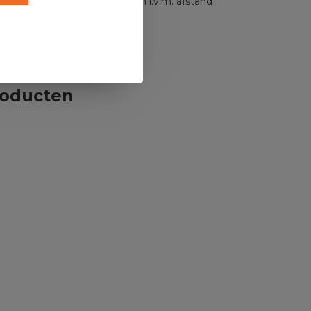
n en levering kunnen wijzigen i.v.m. afstand
roducten