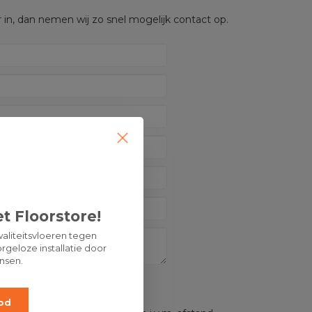
 in, dan nemen wij zo snel mogelijk contact op.
t Floorstore!
aliteitsvloeren tegen
rgeloze installatie door
nsen.
OP:
od