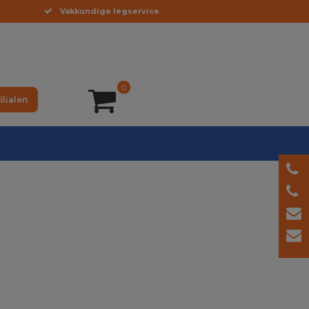
Vakkundige legservice
0
ilialen