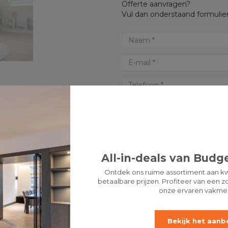
Offerte aanvragen?
Vul dan onderstaand formulier
All-in-deals van Budge
Ontdek ons ruime assortiment aan kw
betaalbare prijzen. Profiteer van een zo
onze ervaren vakme
* Verplichte velden
LET 
Bekijk het aanb
OFFERTE AANVRAGEN