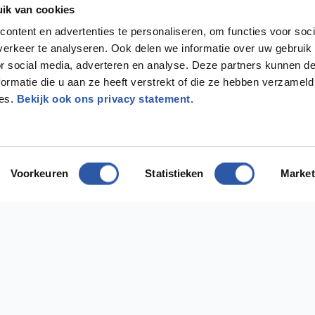
ik van cookies
ontent en advertenties te personaliseren, om functies voor soci
erkeer te analyseren. Ook delen we informatie over uw gebruik
or social media, adverteren en analyse. Deze partners kunnen 
ormatie die u aan ze heeft verstrekt of die ze hebben verzameld
ces.
Bekijk ook ons privacy statement.
Voorkeuren
Statistieken
Market
odig?
ect contact met ons op
ing Diemen
Vestiging Almere
 1112AH Diemen
Bostonweg 135 1334KR Almere