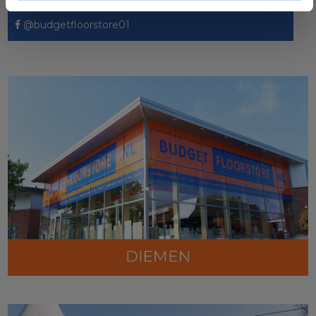
@budgetfloorstore01