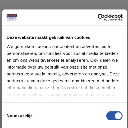
Specificaties
Deze website maakt gebruik van cookies
Soort vloer:
Rechte Plank Lijm
We gebruiken cookies om content en advertenties te
personaliseren, om functies voor social media te bieden
Patroon:
Rechte planken
en om ons websiteverkeer te analyseren. Ook delen we
informatie over uw gebruik van onze site met onze
Kleur:
Eiken Donker Grijs Bruin
partners voor social media, adverteren en analyse. Deze
partners kunnen deze gegevens combineren met andere
informatie die u aan ze heeft verstrekt of die ze hebben
Pakinhoud (m²):
3,345
verzameld op basis van uw gebruik van hun services.
Bekijk ook ons privacy statement.
Plankdikte (mm):
2,5
Toestemmingsselectie
Noodzakelijk
All-in-deals van Budget
Slijtlaag (mm):
0,55