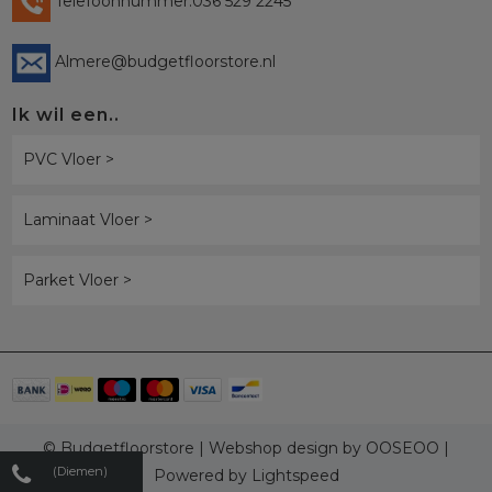
Telefoonnummer:036 529 2245
Almere@budgetfloorstore.nl
Ik wil een..
PVC Vloer >
Laminaat Vloer >
Parket Vloer >
© Budgetfloorstore | Webshop design by
OOSEOO
|
(Diemen)
Powered by
Lightspeed