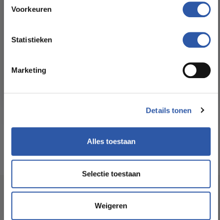
Floorstore!
Voorkeuren
Formaat Br x L (cm):
22,80 * 121,90
Ontdek ons ruime assortiment aan kwaliteitsvloeren tegen
betaalbare prijzen. Profiteer van een zorgeloze installatie
Statistieken
door onze ervaren vakmensen.
Levertijd:
3 -5 werkdagen
Marketing
Bekijk het aanbod
Garantie:
15 jaar
Geschikt voor
Ja
Details tonen
vloerverwarming:
Alles toestaan
Selectie toestaan
Socialmedia
Weigeren
@budgetfloorstore