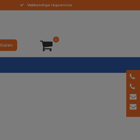
Vakkundige legservice
0
ilialen