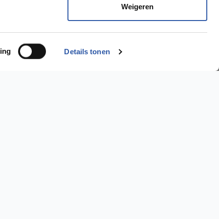
Weigeren
ing
Details tonen
Ik wil een..
PVC Vloer >
Laminaat Vloer >
Parket Vloer >
2245