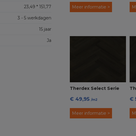
23,49 * 151,77
Meer informatie >
M
3 - 5 werkdagen
15 jaar
Ja
Therdex Select Serie
Th
€ 49,95
€ 
6536 Weense Punt PVC
C7
/m2
Cl
Meer informatie >
M