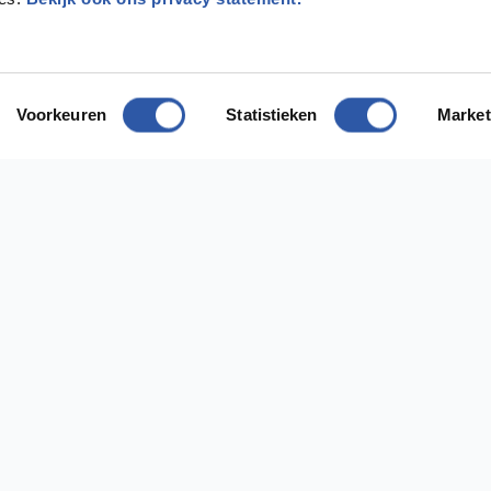
Voorkeuren
Statistieken
Market
odig?
ect contact met ons op
ing Diemen
Vestiging Almere
 1112AH Diemen
Bostonweg 135 1334KR Almere
efoonnummer: 020 637 33 03
Telefoonnummer:036 529 