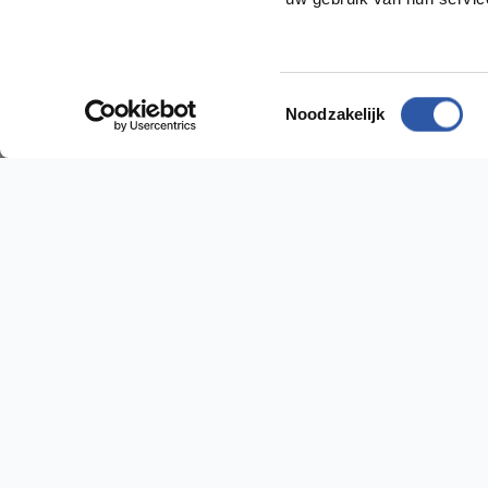
Socialmedia
Toestemmingsselectie
Noodzakelijk
@budgetfloorstore
@budgetfloorstore01
Budget Floorstore
Hulp n
Neem dir
Over ons
Algemene voorwaarden
Vestig
Disclaimer
Sniep 24
Privacy en Cookie beleid
Klantenservice
Tel