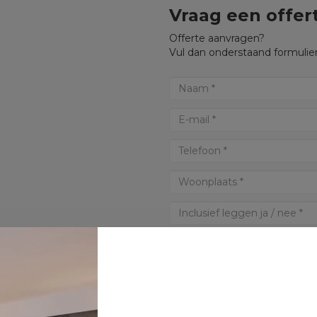
Vraag een offer
Offerte aanvragen?
Vul dan onderstaand formulier
* Verplichte velden