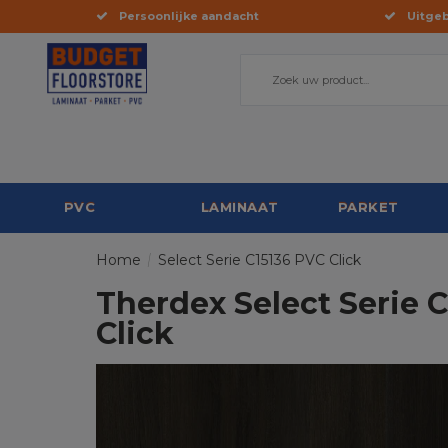
Persoonlijke aandacht
Uitgeb
PVC
LAMINAAT
PARKET
Home
/
Select Serie C15136 PVC Click
Therdex Select Serie 
Click