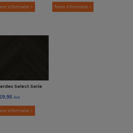
PVC
eer informatie >
Meer informatie >
erdex Select Serie
59,95
536 Visgraat PVC
/m2
ick
eer informatie >