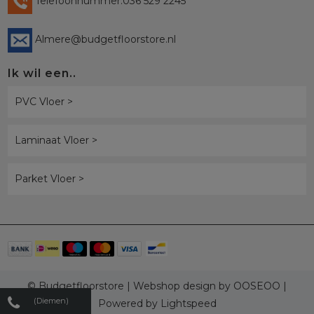
Telefoonnummer:036 529 2245
Almere@budgetfloorstore.nl
Ik wil een..
PVC Vloer >
Laminaat Vloer >
Parket Vloer >
© Budgetfloorstore | Webshop design by
OOSEOO
|
(Diemen)
Powered by
Lightspeed