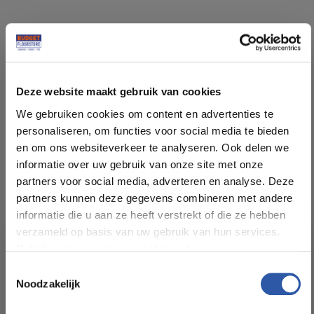
Specificaties
Deze website maakt gebruik van cookies
Soort vloer:
Rechte Plank Lijm
We gebruiken cookies om content en advertenties te
personaliseren, om functies voor social media te bieden
Patroon:
Rechte planken
en om ons websiteverkeer te analyseren. Ook delen we
informatie over uw gebruik van onze site met onze
Kleur:
Zwart Bruin (Wenge)
partners voor social media, adverteren en analyse. Deze
partners kunnen deze gegevens combineren met andere
informatie die u aan ze heeft verstrekt of die ze hebben
Pakinhoud (m²):
3,345
verzameld op basis van uw gebruik van hun services.
Bekijk ook ons privacy statement.
Plankdikte (mm):
2,5
Toestemmingsselectie
Noodzakelijk
All-in-deals van Budget
Slijtlaag (mm):
0,55