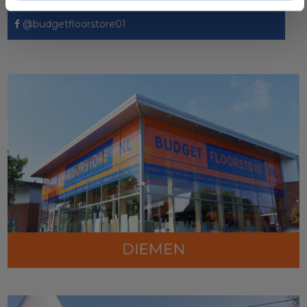
@budgetfloorstore01