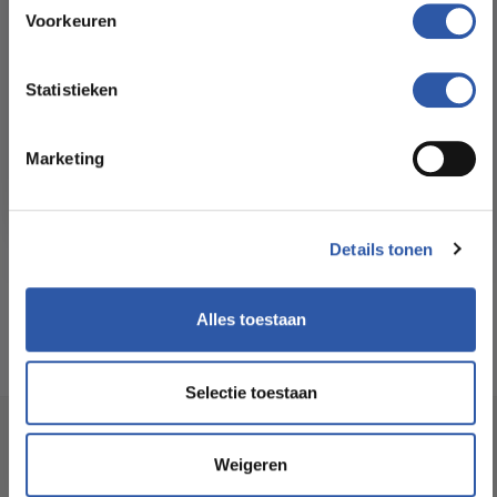
Floorstore!
Voorkeuren
Formaat Br x L (cm):
22,80 * 121,90
Ontdek ons ruime assortiment aan kwaliteitsvloeren tegen
betaalbare prijzen. Profiteer van een zorgeloze installatie
Statistieken
door onze ervaren vakmensen.
Levertijd:
3 -5 werkdagen
Marketing
Bekijk het aanbod
Garantie:
15 jaar
Geschikt voor
Ja
Details tonen
vloerverwarming:
Alles toestaan
Selectie toestaan
Socialmedia
Weigeren
@budgetfloorstore