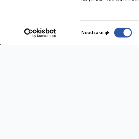
Socialmedia
Toestemmingsselectie
Noodzakelijk
@budgetfloorstore
@budgetfloorstore01
Budget Floorstore
Hulp n
Neem dir
Over ons
Algemene voorwaarden
Vestig
Disclaimer
Sniep 24
Privacy en Cookie beleid
Klantenservice
Tel