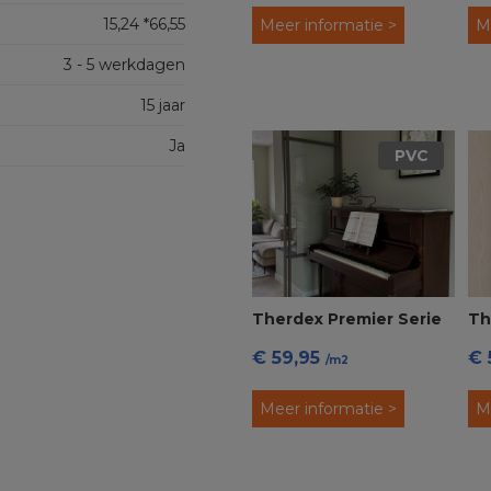
15,24 *66,55
Meer informatie >
M
3 - 5 werkdagen
15 jaar
Ja
PVC
Therdex Premier Serie
Th
€ 59,95
€ 
C7581 Visgraat PVC
C1
/m2
Click
Meer informatie >
M