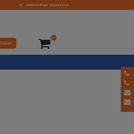
Vakkundige legservice
0
ilialen