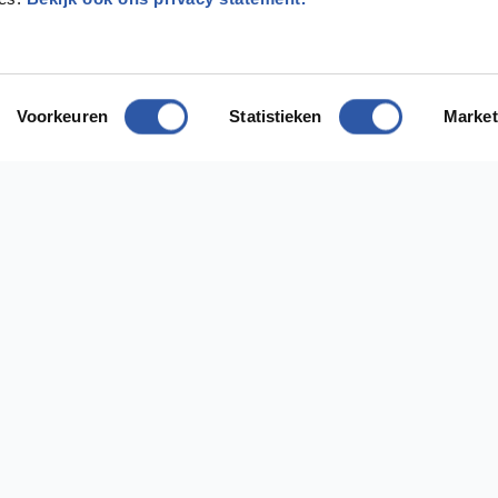
Voorkeuren
Statistieken
Market
odig?
ect contact met ons op
ing Diemen
Vestiging Almere
 1112AH Diemen
Bostonweg 135 1334KR Almere
efoonnummer: 020 637 33 03
Telefoonnummer:036 529 