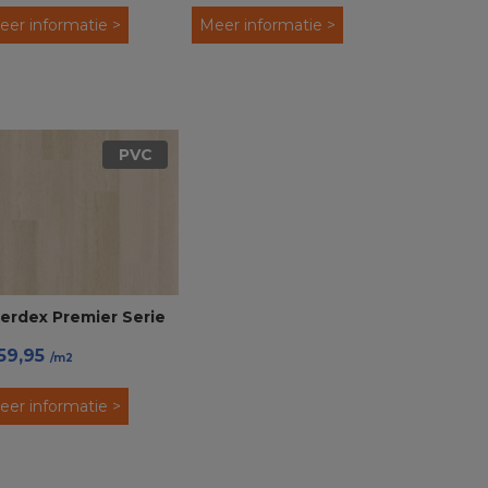
eer informatie >
Meer informatie >
PVC
erdex Premier Serie
59,95
5081 PVC Click
/m2
eer informatie >