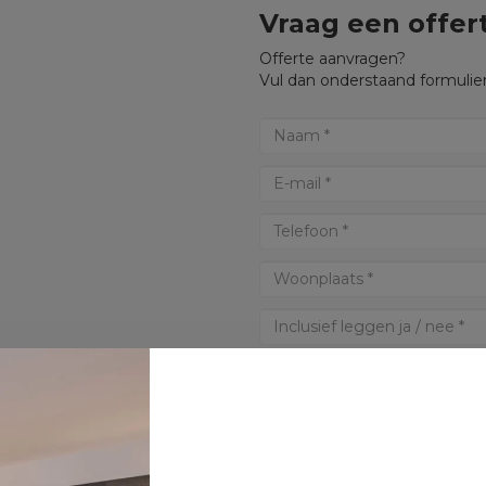
Vraag een offer
Offerte aanvragen?
Vul dan onderstaand formulier
* Verplichte velden