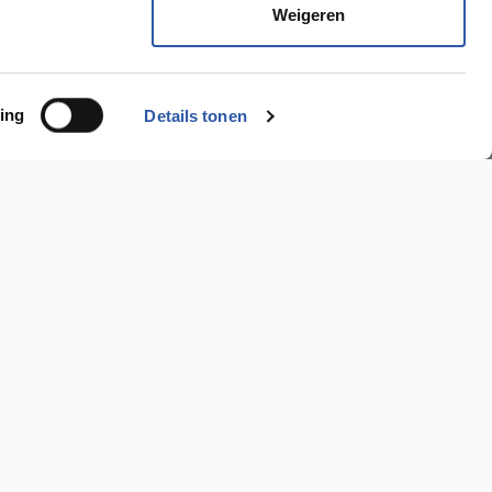
Weigeren
ing
Details tonen
Ik wil een..
PVC Vloer >
Laminaat Vloer >
Parket Vloer >
2245