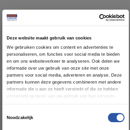
Specificaties
Deze website maakt gebruik van cookies
Soort vloer:
PVC Click
We gebruiken cookies om content en advertenties te
personaliseren, om functies voor social media te bieden
Patroon:
Visgraat
en om ons websiteverkeer te analyseren. Ook delen we
informatie over uw gebruik van onze site met onze
Kleur:
Eiken Warm Naturel
partners voor social media, adverteren en analyse. Deze
partners kunnen deze gegevens combineren met andere
informatie die u aan ze heeft verstrekt of die ze hebben
Pakinhoud (m²):
1,293
verzameld op basis van uw gebruik van hun services.
Bekijk ook ons privacy statement.
Plankdikte (mm):
6,00 (10DB)
Toestemmingsselectie
Noodzakelijk
All-in-deals van Budget
Slijtlaag (mm):
0,55