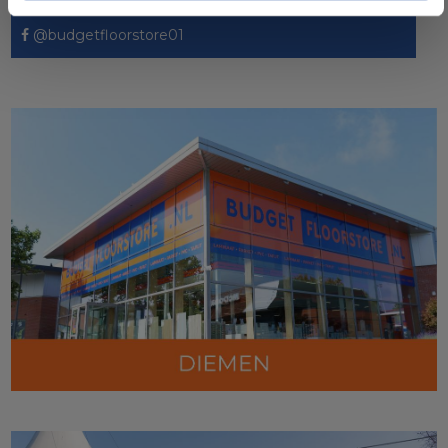
@budgetfloorstore01