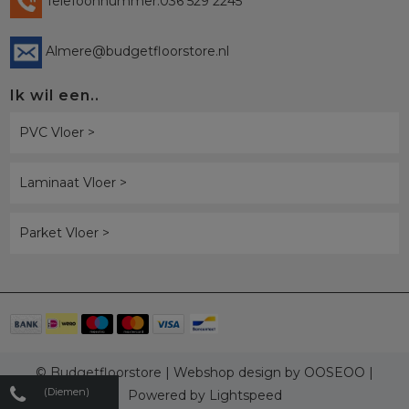
Telefoonnummer:036 529 2245
Almere@budgetfloorstore.nl
Ik wil een..
PVC Vloer >
Laminaat Vloer >
Parket Vloer >
© Budgetfloorstore | Webshop design by
OOSEOO
|
(Diemen)
Powered by
Lightspeed