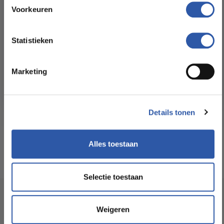
Floorstore!
Voorkeuren
Formaat Br x L (cm):
14,50 * 74,30
Ontdek ons ruime assortiment aan kwaliteitsvloeren tegen
betaalbare prijzen. Profiteer van een zorgeloze installatie
Statistieken
door onze ervaren vakmensen.
Levertijd:
3 - 5 werkdagen
Marketing
Bekijk het aanbod
Garantie:
15 jaar
Geschikt voor
Ja
Details tonen
vloerverwarming:
Alles toestaan
Selectie toestaan
Socialmedia
Weigeren
@budgetfloorstore