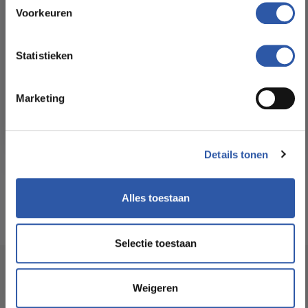
Floorstore!
Voorkeuren
Formaat Br x L (cm):
23,49 * 151,76
Ontdek ons ruime assortiment aan kwaliteitsvloeren tegen
betaalbare prijzen. Profiteer van een zorgeloze installatie
Statistieken
door onze ervaren vakmensen.
Levertijd:
3 - 5 werkdagen
Marketing
Bekijk het aanbod
Garantie:
15 jaar
Geschikt voor
Ja
Details tonen
vloerverwarming:
Alles toestaan
Selectie toestaan
Socialmedia
Weigeren
@budgetfloorstore