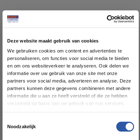
Specificaties
Deze website maakt gebruik van cookies
Soort vloer:
PVC Click
We gebruiken cookies om content en advertenties te
personaliseren, om functies voor social media te bieden
Patroon:
Rechte Planken
en om ons websiteverkeer te analyseren. Ook delen we
informatie over uw gebruik van onze site met onze
Kleur:
Eiken Warm Bruin
partners voor social media, adverteren en analyse. Deze
partners kunnen deze gegevens combineren met andere
informatie die u aan ze heeft verstrekt of die ze hebben
Pakinhoud (m²):
2,197
verzameld op basis van uw gebruik van hun services.
Bekijk ook ons privacy statement.
Plankdikte (mm):
6,00 (10DB)
Toestemmingsselectie
Noodzakelijk
All-in-deals van Budget
Slijtlaag (mm):
0,55