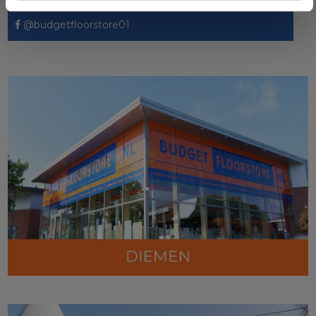
@budgetfloorstore01