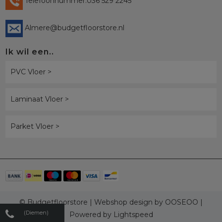
Telefoonnummer:036 529 2245
Almere@budgetfloorstore.nl
Ik wil een..
PVC Vloer >
Laminaat Vloer >
Parket Vloer >
© Budgetfloorstore | Webshop design by
OOSEOO
|
(Diemen)
Powered by
Lightspeed