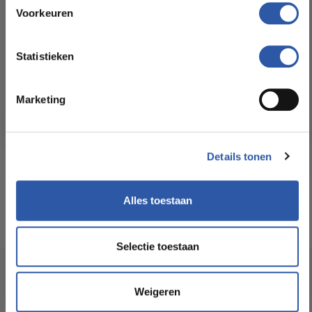
Floorstore!
Voorkeuren
Formaat Br x L (cm):
14,50 * 74,30
Ontdek ons ruime assortiment aan kwaliteitsvloeren tegen
betaalbare prijzen. Profiteer van een zorgeloze installatie
Statistieken
door onze ervaren vakmensen.
Levertijd:
3 - 5 werkdagen
Marketing
Bekijk het aanbod
Garantie:
15 jaar
Geschikt voor
Ja
Details tonen
vloerverwarming:
Alles toestaan
Selectie toestaan
Socialmedia
Weigeren
@budgetfloorstore