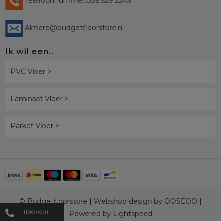
Telefoonnummer:036 529 2245
Almere@budgetfloorstore.nl
Ik wil een..
PVC Vloer >
Laminaat Vloer >
Parket Vloer >
© Budgetfloorstore | Webshop design by
OOSEOO
|
(Diemen)
Powered by
Lightspeed