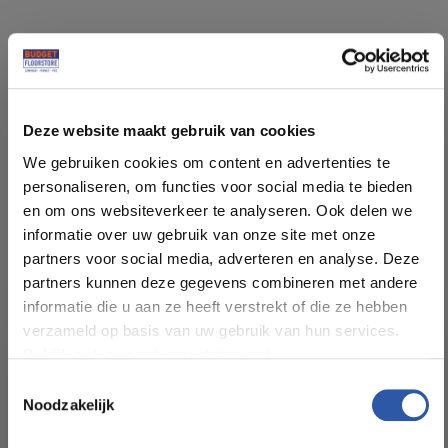
Specificaties
Deze website maakt gebruik van cookies
Soort vloer:
PVC Click
We gebruiken cookies om content en advertenties te
personaliseren, om functies voor social media te bieden
Patroon:
Visgraat
en om ons websiteverkeer te analyseren. Ook delen we
informatie over uw gebruik van onze site met onze
Kleur:
Eiken Licht Naturel
partners voor social media, adverteren en analyse. Deze
partners kunnen deze gegevens combineren met andere
informatie die u aan ze heeft verstrekt of die ze hebben
Pakinhoud (m²):
1,080
verzameld op basis van uw gebruik van hun services.
Bekijk ook ons privacy statement.
Plankdikte (mm):
6,00 (10DB)
Toestemmingsselectie
Noodzakelijk
All-in-deals van Budget
Slijtlaag (mm):
0,55