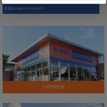
@budgetfloorstore01