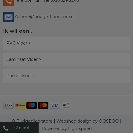
Telefoonnummer:036 529 2245
Almere@budgetfloorstore.nl
Ik wil een..
PVC Vloer >
Laminaat Vloer >
Parket Vloer >
© Budgetfloorstore | Webshop design by
OOSEOO
|
(Diemen)
Powered by
Lightspeed