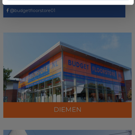
@budgetfloorstore01