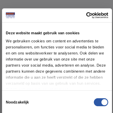
Specificaties
Deze website maakt gebruik van cookies
Soort vloer:
Rechte Plank Lijm
We gebruiken cookies om content en advertenties te
personaliseren, om functies voor social media te bieden
Patroon:
Rechte planken
en om ons websiteverkeer te analyseren. Ook delen we
informatie over uw gebruik van onze site met onze
Kleur:
Eiken Licht Grijs
partners voor social media, adverteren en analyse. Deze
partners kunnen deze gegevens combineren met andere
informatie die u aan ze heeft verstrekt of die ze hebben
Pakinhoud (m²):
3,484
verzameld op basis van uw gebruik van hun services.
Bekijk ook ons privacy statement.
Plankdikte (mm):
2,5
Toestemmingsselectie
Noodzakelijk
All-in-deals van Budget
Slijtlaag (mm):
0,55