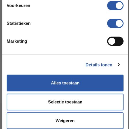
Floorstore!
Voorkeuren
Formaat Br x L (cm):
22,80 * 152,40
Ontdek ons ruime assortiment aan kwaliteitsvloeren tegen
betaalbare prijzen. Profiteer van een zorgeloze installatie
Statistieken
door onze ervaren vakmensen.
Levertijd:
3 -5 werkdagen
Marketing
Bekijk het aanbod
Garantie:
15 jaar
Geschikt voor
Ja
Details tonen
vloerverwarming:
Alles toestaan
Selectie toestaan
Socialmedia
Weigeren
@budgetfloorstore