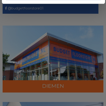
@budgetfloorstore01