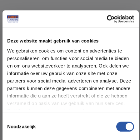
Specificaties
Deze website maakt gebruik van cookies
Soort vloer:
Rechte Plank Click
We gebruiken cookies om content en advertenties te
personaliseren, om functies voor social media te bieden
Patroon:
Rechte planken
en om ons websiteverkeer te analyseren. Ook delen we
informatie over uw gebruik van onze site met onze
Kleur:
Smoky
partners voor social media, adverteren en analyse. Deze
partners kunnen deze gegevens combineren met andere
informatie die u aan ze heeft verstrekt of die ze hebben
Pakinhoud (m²):
1,37
verzameld op basis van uw gebruik van hun services.
Bekijk ook ons privacy statement.
Plankdikte (mm):
7,00
Toestemmingsselectie
Noodzakelijk
All-in-deals van Budget
Slijtlaag (mm):
0,55