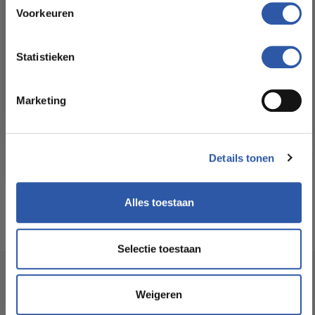
Floorstore!
Voorkeuren
Formaat Br x L (cm):
22,50* 152,20
Ontdek ons ruime assortiment aan kwaliteitsvloeren tegen
betaalbare prijzen. Profiteer van een zorgeloze installatie
Statistieken
door onze ervaren vakmensen.
Levertijd:
3 -5 werkdagen
Marketing
Bekijk het aanbod
Garantie:
15 jaar
Geschikt voor
Ja
Details tonen
vloerverwarming:
Alles toestaan
Selectie toestaan
Socialmedia
Weigeren
@budgetfloorstore