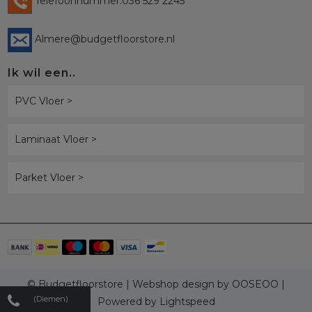
Telefoonnummer:036 529 2245
Almere@budgetfloorstore.nl
Ik wil een..
PVC Vloer >
Laminaat Vloer >
Parket Vloer >
© Budgetfloorstore | Webshop design by
OOSEOO
|
(Diemen)
Powered by
Lightspeed