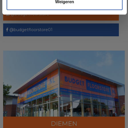
Weigeren
Socialmedia
@budgetfloorstore
@budgetfloorstore01