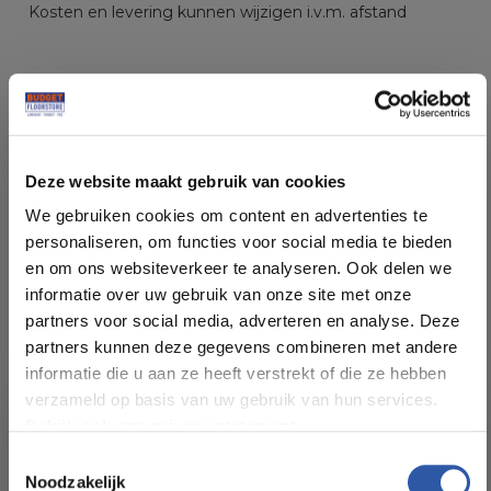
Kosten en levering kunnen wijzigen i.v.m. afstand
Specificaties
Deze website maakt gebruik van cookies
We gebruiken cookies om content en advertenties te
Soort vloer:
PVC Click
personaliseren, om functies voor social media te bieden
en om ons websiteverkeer te analyseren. Ook delen we
Patroon:
Rechte Plank
informatie over uw gebruik van onze site met onze
partners voor social media, adverteren en analyse. Deze
partners kunnen deze gegevens combineren met andere
Kleur:
Hout
informatie die u aan ze heeft verstrekt of die ze hebben
verzameld op basis van uw gebruik van hun services.
Pakinhoud (m²):
1.873 m²
Bekijk ook ons privacy statement.
Toestemmingsselectie
Noodzakelijk
Plankdikte (mm):
5+1 mm (Geïntegreerde