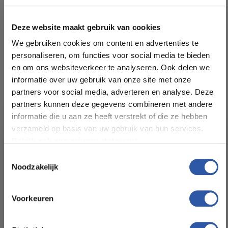
LET OP:
Kosten en levering kunnen wijzigen i.v.m. afstand
Deze website maakt gebruik van cookies
We gebruiken cookies om content en advertenties te
personaliseren, om functies voor social media te bieden
en om ons websiteverkeer te analyseren. Ook delen we
informatie over uw gebruik van onze site met onze
Specificaties
partners voor social media, adverteren en analyse. Deze
partners kunnen deze gegevens combineren met andere
Kleur:
Eiken licht
informatie die u aan ze heeft verstrekt of die ze hebben
verzameld op basis van uw gebruik van hun services.
Bekijk ook ons privacy statement.
Plankdikte (mm):
2.952 m²
Toestemmingsselectie
Noodzakelijk
Formaat Br x L (cm):
6
All-in-deals van Budget
Floorstore!
Voorkeuren
Levertijd:
2 tot 3 werkdagen
Ontdek ons ruime assortiment aan kwaliteitsvloeren tegen
betaalbare prijzen. Profiteer van een zorgeloze installatie