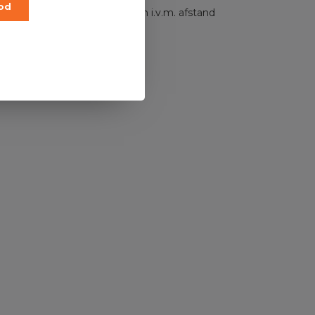
od
n en levering kunnen wijzigen i.v.m. afstand