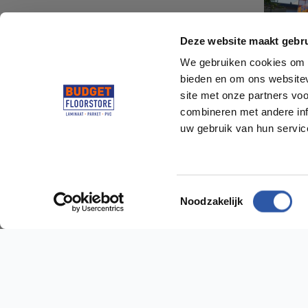
Deze website maakt gebru
We gebruiken cookies om c
bieden en om ons websitev
site met onze partners vo
combineren met andere inf
uw gebruik van hun servi
Socialmedia
@budgetfloorstore
Toestemmingsselectie
@budgetfloorstore01
Noodzakelijk
Budget Floorstore
Hulp n
Neem dir
Over ons