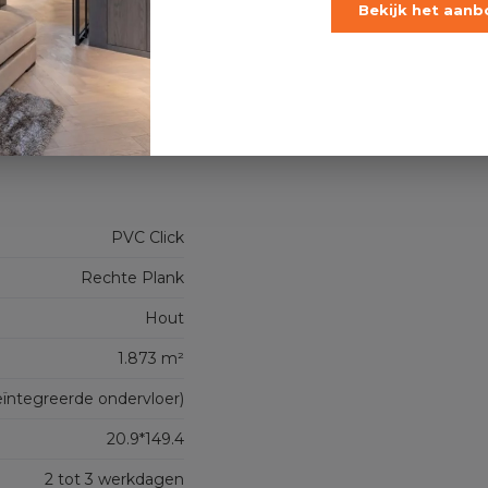
OFFERTE AANVRAGEN
Bekijk het aanb
Koste
PVC Click
Rechte Plank
Hout
1.873 m²
ïntegreerde ondervloer)
20.9*149.4
2 tot 3 werkdagen