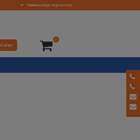
Vakkundige legservice
0
ilialen