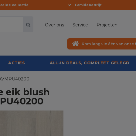
reide collectie
Familiebedrijf
Over ons
Service
Projecten
Kom langs in één van onze f
ACTIES
ALL-IN DEALS, COMPLEET GELEGD
C AVMPU40200
 eik blush
MPU40200