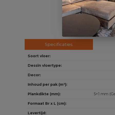
Specificaties
Soort vloer:
Dessin vloertype:
Decor:
Inhoud per pak (m²):
Plankdikte (mm):
5+1 mm (Ge
Formaat Br x L (cm):
Levertijd: