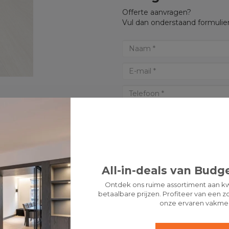
Offerte aanvragen?
Vul dan onderstaand formulier
All-in-deals van Budge
Ontdek ons ruime assortiment aan kw
betaalbare prijzen. Profiteer van een zo
onze ervaren vakme
* Verplichte velden
LET 