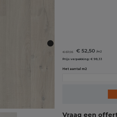
€ 52,50
€ 57,95
/m2
Prijs verpakking:
€ 98,33
Het aantal m2
Vraag een offer