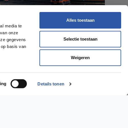
Alles toestaan
al media te
 van onze
Selectie toestaan
deze gegevens
 op basis van
Weigeren
ing
Details tonen
Ik wil een..
PVC Vloer >