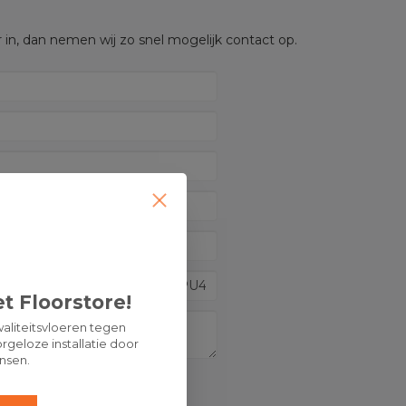
 in, dan nemen wij zo snel mogelijk contact op.
t Floorstore!
aliteitsvloeren tegen
rgeloze installatie door
nsen.
OP: