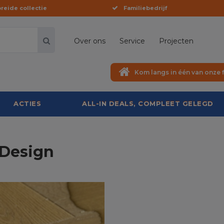
reide collectie
Familiebedrijf
Over ons
Service
Projecten
Kom langs in één van onze f
ACTIES
ALL-IN DEALS, COMPLEET GELEGD
 Design