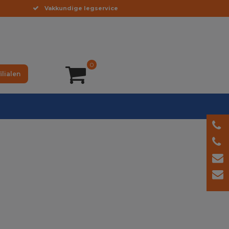
Vakkundige legservice
0
ilialen