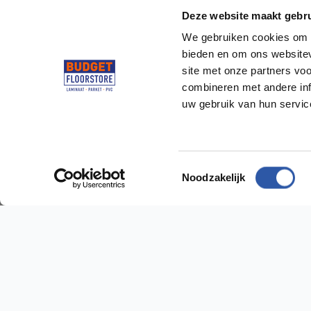
Deze website maakt gebru
We gebruiken cookies om c
bieden en om ons websitev
site met onze partners vo
combineren met andere inf
uw gebruik van hun servi
Socialmedia
@budgetfloorstore
@budgetfloorstore01
Toestemmingsselectie
Noodzakelijk
Budget Floorstore
Hulp n
Neem dir
Over ons
Algemene voorwaarden
Vestig
Disclaimer