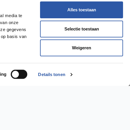
Alles toestaan
al media te
 van onze
Selectie toestaan
deze gegevens
 op basis van
Weigeren
ing
Details tonen
Ik wil een..
PVC Vloer >
Laminaat Vloer >