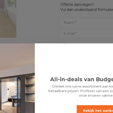
Offerte aanvragen?
Vul dan onderstaand formulier
All-in-deals van Budge
Ontdek ons ruime assortiment aan kw
betaalbare prijzen. Profiteer van een zo
onze ervaren vakme
* Verplichte velden
Bekijk het aanb
LET 