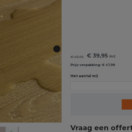
€ 39,95
€ 43,95
/m2
Prijs verpakking:
€ 47,98
Het aantal m2
Vraag een offer