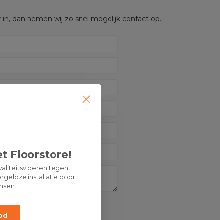
 in, dan nemen wij zo snel mogelijk contact op.
t Floorstore!
aliteitsvloeren tegen
rgeloze installatie door
nsen.
od
OP: