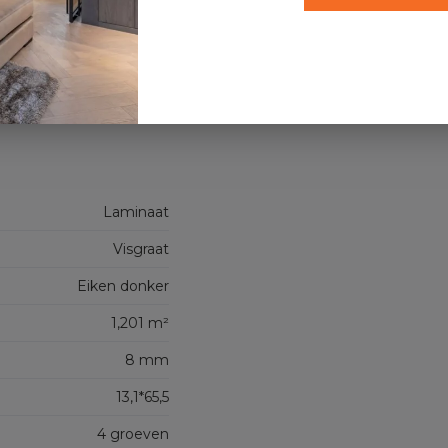
OFFERTE AANVRAGEN
Koste
Laminaat
Visgraat
Eiken donker
1,201 m²
8 mm
13,1*65,5
4 groeven