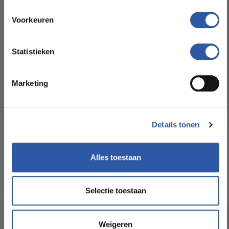
All-in-deals van Budget
Slijtlaag (mm):
0,55 mm
Floorstore!
Voorkeuren
Ontdek ons ruime assortiment aan kwaliteitsvloeren tegen
Formaat Br x L (cm):
22,86*150
betaalbare prijzen. Profiteer van een zorgeloze installatie
Statistieken
door onze ervaren vakmensen.
Levertijd:
2 tot 3 werkdagen
Marketing
Bekijk het aanbod
Garantie:
Levenslang
Details tonen
Geschikt voor
Ja
vloerverwarming:
Alles toestaan
Selectie toestaan
Socialmedia
Weigeren