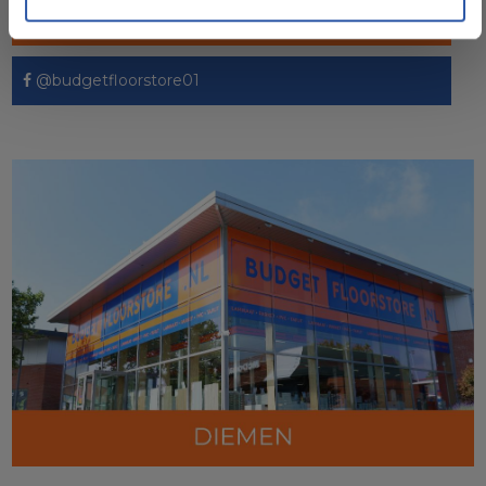
@budgetfloorstore
@budgetfloorstore01