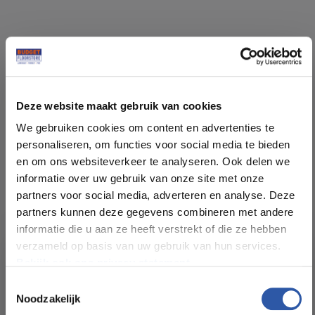
Specificaties
Deze website maakt gebruik van cookies
Soort vloer:
PVC lijm
We gebruiken cookies om content en advertenties te
personaliseren, om functies voor social media te bieden
en om ons websiteverkeer te analyseren. Ook delen we
Patroon:
Rechte plank
informatie over uw gebruik van onze site met onze
partners voor social media, adverteren en analyse. Deze
Kleur:
Eiken naturel
partners kunnen deze gegevens combineren met andere
informatie die u aan ze heeft verstrekt of die ze hebben
verzameld op basis van uw gebruik van hun services.
Pakinhoud (m²):
4,115 m²
Bekijk ook ons privacy statement.
Toestemmingsselectie
Plankdikte (mm):
2,5 mm
Noodzakelijk