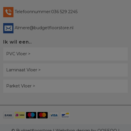
Telefoonnummer:036 529 2245
Almere@budgetfloorstore.nl
Ik wil een..
PVC Vloer >
Laminaat Vloer >
Parket Vloer >
© Budgetfloorstore | Webshop design by
OOSEOO
|