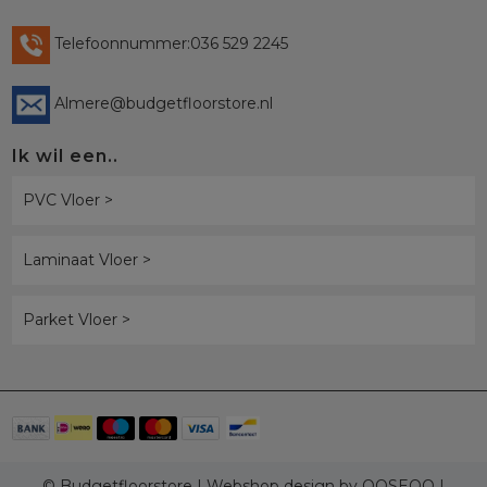
Telefoonnummer:036 529 2245
Almere@budgetfloorstore.nl
Ik wil een..
PVC Vloer >
Laminaat Vloer >
Parket Vloer >
© Budgetfloorstore | Webshop design by
OOSEOO
|