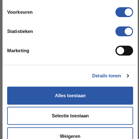
All-in-deals van Budget
Slijtlaag (mm):
0,55 mm
Floorstore!
Voorkeuren
Ontdek ons ruime assortiment aan kwaliteitsvloeren tegen
Formaat Br x L (cm):
12,9 x 74 cm
betaalbare prijzen. Profiteer van een zorgeloze installatie
Statistieken
door onze ervaren vakmensen.
Levertijd:
2 tot 3 werkdagen
Marketing
Bekijk het aanbod
Garantie:
Levenslang
Details tonen
Geschikt voor
Ja
vloerverwarming:
Alles toestaan
Selectie toestaan
Socialmedia
Weigeren