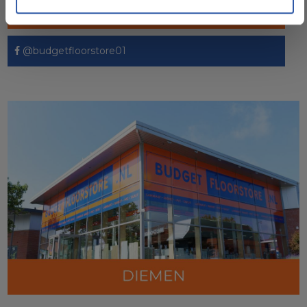
@budgetfloorstore
@budgetfloorstore01