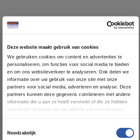
Specificaties
Deze website maakt gebruik van cookies
Soort vloer:
PVC lijm
We gebruiken cookies om content en advertenties te
personaliseren, om functies voor social media te bieden
en om ons websiteverkeer te analyseren. Ook delen we
Patroon:
Visgraat
informatie over uw gebruik van onze site met onze
partners voor social media, adverteren en analyse. Deze
Kleur:
Eiken natuur
partners kunnen deze gegevens combineren met andere
informatie die u aan ze heeft verstrekt of die ze hebben
verzameld op basis van uw gebruik van hun services.
Pakinhoud (m²):
4.582 m²
Bekijk ook ons privacy statement.
Toestemmingsselectie
Plankdikte (mm):
2,5 mm
Noodzakelijk