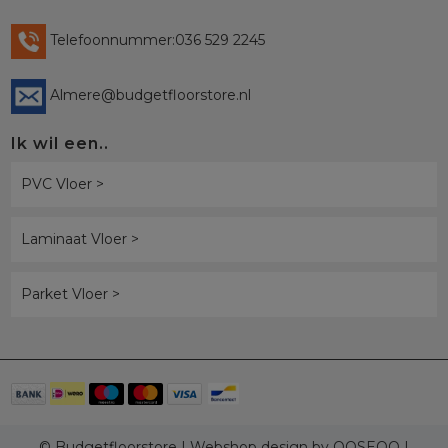
Telefoonnummer:036 529 2245
Almere@budgetfloorstore.nl
Ik wil een..
PVC Vloer >
Laminaat Vloer >
Parket Vloer >
© Budgetfloorstore | Webshop design by
OOSEOO
|