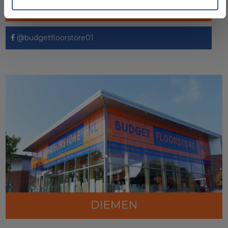
@budgetfloorstore
@budgetfloorstore01