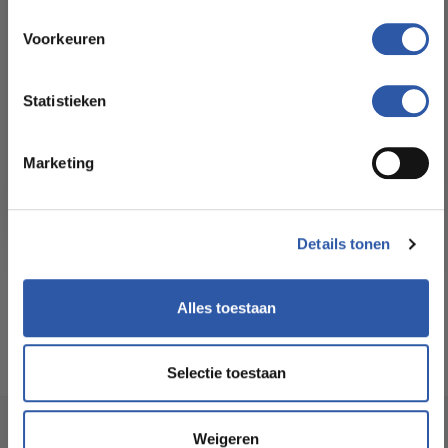
All-in-deals van Budget
Slijtlaag (mm):
0,55 mm
Floorstore!
Voorkeuren
Ontdek ons ruime assortiment aan kwaliteitsvloeren tegen
Formaat Br x L (cm):
18,9 x 125,1 cm
betaalbare prijzen. Profiteer van een zorgeloze installatie
Statistieken
door onze ervaren vakmensen.
Levertijd:
2 tot 3 werkdagen
Marketing
Bekijk het aanbod
Garantie:
25 jaar
Details tonen
Geschikt voor
Ja
vloerverwarming:
Alles toestaan
Selectie toestaan
Socialmedia
Weigeren