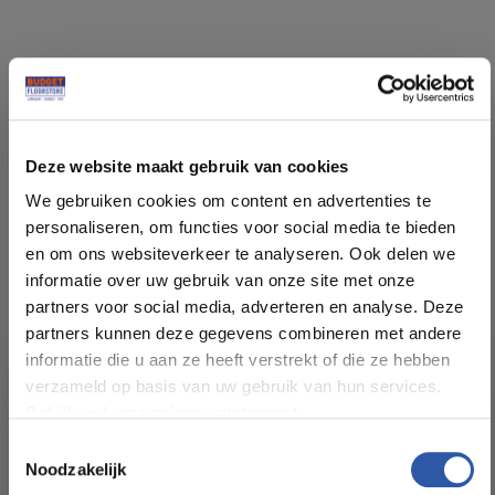
Specificaties
Deze website maakt gebruik van cookies
Soort vloer:
PVC klik
We gebruiken cookies om content en advertenties te
personaliseren, om functies voor social media te bieden
en om ons websiteverkeer te analyseren. Ook delen we
Patroon:
Rechte plank
informatie over uw gebruik van onze site met onze
partners voor social media, adverteren en analyse. Deze
Kleur:
Eiken natuur
partners kunnen deze gegevens combineren met andere
informatie die u aan ze heeft verstrekt of die ze hebben
verzameld op basis van uw gebruik van hun services.
Pakinhoud (m²):
2,128 m²
Bekijk ook ons privacy statement.
Toestemmingsselectie
Plankdikte (mm):
4+1 mm (Geïntegreerde
Noodzakelijk
ondervloer)