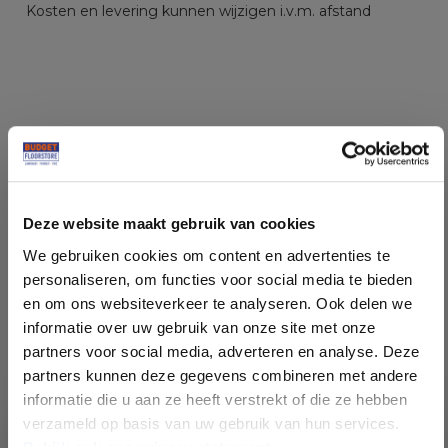
Kosten en levering kunnen wijzigen i.v.m. afstand
Specificaties
Soort vloer:
Lamelparket
Deze website maakt gebruik van cookies
We gebruiken cookies om content en advertenties te
Patroon:
Extra brede plank recht
personaliseren, om functies voor social media te bieden
en om ons websiteverkeer te analyseren. Ook delen we
Kleur:
Eiken naturel
informatie over uw gebruik van onze site met onze
partners voor social media, adverteren en analyse. Deze
partners kunnen deze gegevens combineren met andere
Sortering :
rustiek eiken
informatie die u aan ze heeft verstrekt of die ze hebben
verzameld op basis van uw gebruik van hun services.
Behandeling:
naturel olie
Bekijk ook ons privacy statement.