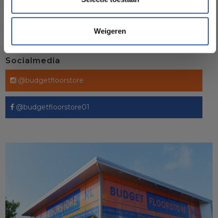
Weigeren
Socialmedia
@budgetfloorstore
@budgetfloorstore01