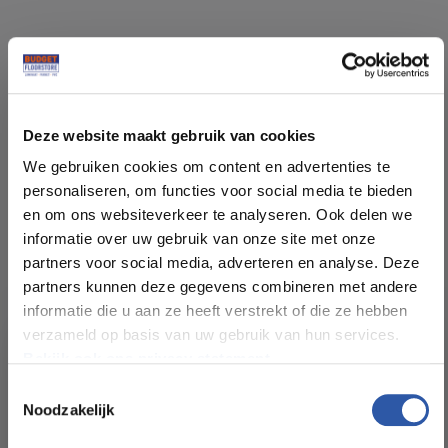
Specificaties
Deze website maakt gebruik van cookies
Soort vloer:
Rechte Plank Click
We gebruiken cookies om content en advertenties te
personaliseren, om functies voor social media te bieden
Patroon:
Rechte planken
en om ons websiteverkeer te analyseren. Ook delen we
informatie over uw gebruik van onze site met onze
partners voor social media, adverteren en analyse. Deze
Kleur:
Smoky
partners kunnen deze gegevens combineren met andere
informatie die u aan ze heeft verstrekt of die ze hebben
Pakinhoud (m²):
1,37
verzameld op basis van uw gebruik van hun services.
Bekijk ook ons privacy statement.
Plankdikte (mm):
7,00
Toestemmingsselectie
Noodzakelijk
All-in-deals van Budget
Slijtlaag (mm):
0,55