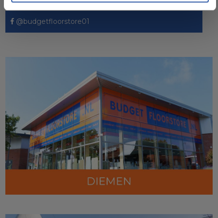
@budgetfloorstore01