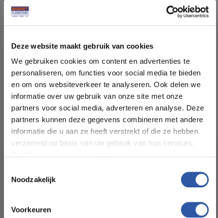
Deze website maakt gebruik van cookies
We gebruiken cookies om content en advertenties te
Specificaties
Beschrijving
personaliseren, om functies voor social media te bieden
en om ons websiteverkeer te analyseren. Ook delen we
Afmetingen:
59*85cm
informatie over uw gebruik van onze site met onze
partners voor social media, adverteren en analyse. Deze
Samenstelling:
Houtvezels
partners kunnen deze gegevens combineren met andere
informatie die u aan ze heeft verstrekt of die ze hebben
verzameld op basis van uw gebruik van hun services.
Geluidsreductie:
19 dB ( delta Lw)
Bekijk ook ons privacy statement.
Toestemmingsselectie
Warmte weerstand
0,100 m² k/W
Noodzakelijk
(m² K/W):
All-in-deals van Budget
Drukvastheid (t/m²):
≥ 90 kPa
Floorstore!
Voorkeuren