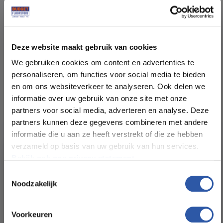
Deze website maakt gebruik van cookies
We gebruiken cookies om content en advertenties te
Specificaties
Beschrijving
personaliseren, om functies voor social media te bieden
en om ons websiteverkeer te analyseren. Ook delen we
Afmetingen:
59*85cm
informatie over uw gebruik van onze site met onze
partners voor social media, adverteren en analyse. Deze
Samenstelling:
Houtvezels
partners kunnen deze gegevens combineren met andere
informatie die u aan ze heeft verstrekt of die ze hebben
verzameld op basis van uw gebruik van hun services.
Geluidsreductie:
19 dB ( delta Lw)
Bekijk ook ons privacy statement.
Toestemmingsselectie
Warmte weerstand
0,100 m² k/W
Noodzakelijk
(m² K/W):
All-in-deals van Budget
Drukvastheid (t/m²):
≥ 90 kPa
Floorstore!
Voorkeuren