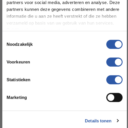
LET OP:
partners voor social media, adverteren en analyse. Deze
Kosten en levering kunnen wijzigen i.v.m. afstand
partners kunnen deze gegevens combineren met andere
informatie die u aan ze heeft verstrekt of die ze hebben
verzameld op basis van uw gebruik van hun services.
Bekijk ook ons privacy statement.
Toestemmingsselectie
Noodzakelijk
Specificaties
All-in-deals van Budget
Floorstore!
Voorkeuren
Ontdek ons ruime assortiment aan kwaliteitsvloeren tegen
betaalbare prijzen. Profiteer van een zorgeloze installatie
Statistieken
door onze ervaren vakmensen.
Socialmedia
Marketing
Bekijk het aanbod
@budgetfloorstore
Details tonen
@budgetfloorstore01