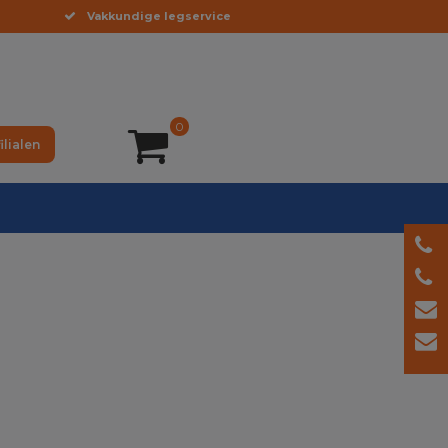
Vakkundige legservice
0
ilialen