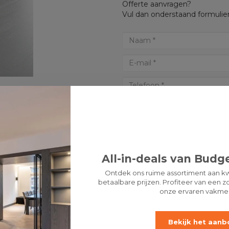
Offerte aanvragen?
Vul dan onderstaand formulier
All-in-deals van Budge
Ontdek ons ruime assortiment aan kw
betaalbare prijzen. Profiteer van een zo
onze ervaren vakme
* Verplichte velden
LET 
Bekijk het aanb
OFFERTE AANVRAGEN