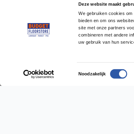
Deze website maakt gebru
We gebruiken cookies om c
bieden en om ons websitev
site met onze partners vo
combineren met andere inf
uw gebruik van hun servi
Socialmedia
@budgetfloorstore
@budgetfloorstore01
Toestemmingsselectie
Noodzakelijk
Budget Floorstore
Hulp n
Neem dir
Over ons
Algemene voorwaarden
Vestig
Disclaimer
Sniep 24