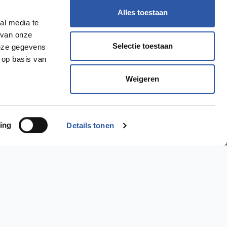
Alles toestaan
al media te
 van onze
Selectie toestaan
deze gegevens
 op basis van
Weigeren
ing
Details tonen
Ik wil een..
PVC Vloer >
Laminaat Vloer >