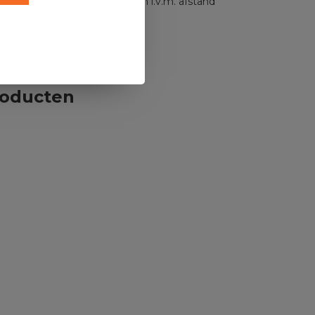
n en levering kunnen wijzigen i.v.m. afstand
roducten