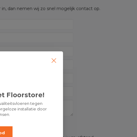
 in, dan nemen wij zo snel mogelijk contact op.
t Floorstore!
aliteitsvloeren tegen
rgeloze installatie door
nsen.
OP:
od