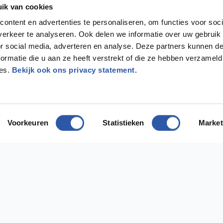
ik van cookies
ontent en advertenties te personaliseren, om functies voor soci
erkeer te analyseren. Ook delen we informatie over uw gebruik
or social media, adverteren en analyse. Deze partners kunnen 
ormatie die u aan ze heeft verstrekt of die ze hebben verzameld
ces.
Bekijk ook ons privacy statement.
Voorkeuren
Statistieken
Market
odig?
ect contact met ons op
ing Diemen
Vestiging Almere
 1112AH Diemen
Bostonweg 135 1334KR Almere