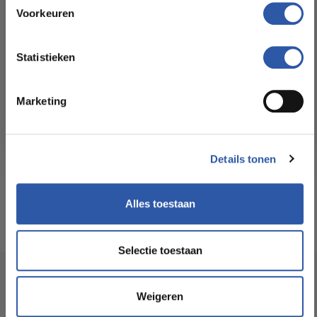
Floorstore!
Voorkeuren
Formaat Br x L (cm):
91,4 * 91,4
Ontdek ons ruime assortiment aan kwaliteitsvloeren tegen
betaalbare prijzen. Profiteer van een zorgeloze installatie
Statistieken
door onze ervaren vakmensen.
Levertijd:
3 -5 werkdagen
Marketing
Bekijk het aanbod
Garantie:
15 jaar
Geschikt voor
Ja
Details tonen
vloerverwarming:
Alles toestaan
Selectie toestaan
Socialmedia
Weigeren
@budgetfloorstore