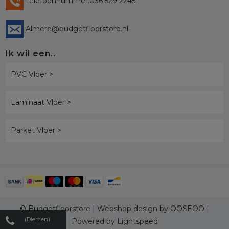
Telefoonnummer:036 529 2245
Almere@budgetfloorstore.nl
Ik wil een..
PVC Vloer >
Laminaat Vloer >
Parket Vloer >
© Budgetfloorstore | Webshop design by
OOSEOO
|
(Diemen)
Powered by
Lightspeed