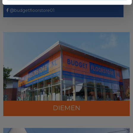
@budgetfloorstore01