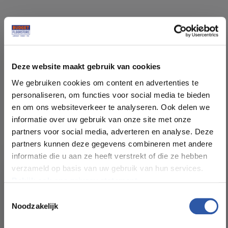
Specificaties
Deze website maakt gebruik van cookies
Soort vloer:
Tegels Lijm
We gebruiken cookies om content en advertenties te
personaliseren, om functies voor social media te bieden
Patroon:
Betonlook Tegels
en om ons websiteverkeer te analyseren. Ook delen we
informatie over uw gebruik van onze site met onze
Kleur:
Bruin grijs
partners voor social media, adverteren en analyse. Deze
partners kunnen deze gegevens combineren met andere
informatie die u aan ze heeft verstrekt of die ze hebben
Pakinhoud (m²):
5
verzameld op basis van uw gebruik van hun services.
Bekijk ook ons privacy statement.
Plankdikte (mm):
2,5
Toestemmingsselectie
Noodzakelijk
All-in-deals van Budget
Slijtlaag (mm):
0,55