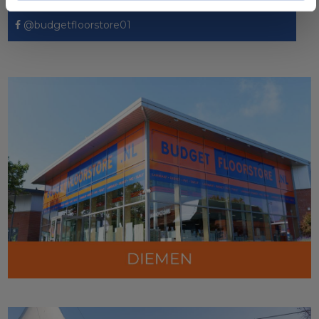
@budgetfloorstore01