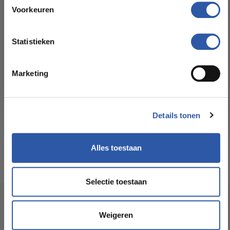
Floorstore!
Voorkeuren
Formaat Br x L (cm):
45,7 * 91,4
Ontdek ons ruime assortiment aan kwaliteitsvloeren tegen
betaalbare prijzen. Profiteer van een zorgeloze installatie
Statistieken
door onze ervaren vakmensen.
Levertijd:
3 -5 werkdagen
Marketing
Bekijk het aanbod
Garantie:
15 jaar
Geschikt voor
Ja
Details tonen
vloerverwarming:
Alles toestaan
Selectie toestaan
Socialmedia
Weigeren
@budgetfloorstore