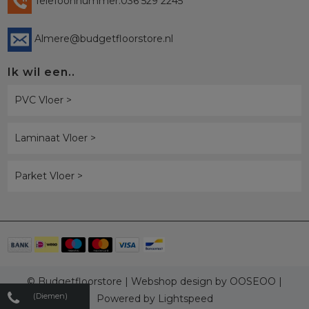
Telefoonnummer:036 529 2245
Almere@budgetfloorstore.nl
Ik wil een..
PVC Vloer >
Laminaat Vloer >
Parket Vloer >
© Budgetfloorstore | Webshop design by
OOSEOO
|
(Diemen)
Powered by
Lightspeed