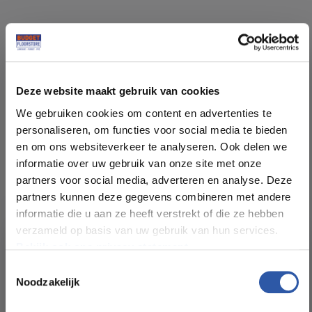
Specificaties
Deze website maakt gebruik van cookies
Soort vloer:
Tegels Lijm
We gebruiken cookies om content en advertenties te
personaliseren, om functies voor social media te bieden
Patroon:
Betonlook Tegels
en om ons websiteverkeer te analyseren. Ook delen we
informatie over uw gebruik van onze site met onze
Kleur:
Wit Grijs
partners voor social media, adverteren en analyse. Deze
partners kunnen deze gegevens combineren met andere
informatie die u aan ze heeft verstrekt of die ze hebben
Pakinhoud (m²):
4,18
verzameld op basis van uw gebruik van hun services.
Bekijk ook ons privacy statement.
Plankdikte (mm):
2,5
Toestemmingsselectie
Noodzakelijk
All-in-deals van Budget
Slijtlaag (mm):
0,55