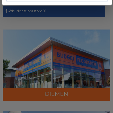
@budgetfloorstore01