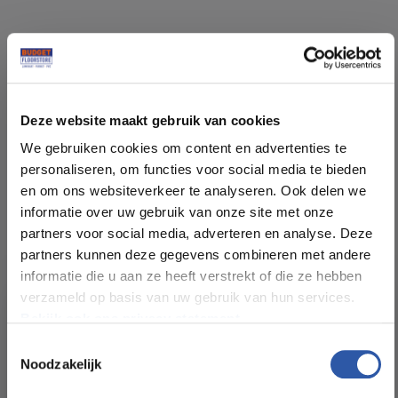
Specificaties
Deze website maakt gebruik van cookies
Soort vloer:
PVC Lijm
We gebruiken cookies om content en advertenties te
personaliseren, om functies voor social media te bieden
Patroon:
Tegel
en om ons websiteverkeer te analyseren. Ook delen we
informatie over uw gebruik van onze site met onze
partners voor social media, adverteren en analyse. Deze
Kleur:
Beige
partners kunnen deze gegevens combineren met andere
informatie die u aan ze heeft verstrekt of die ze hebben
Pakinhoud (m²):
5
verzameld op basis van uw gebruik van hun services.
Bekijk ook ons privacy statement.
Plankdikte (mm):
2,5
Toestemmingsselectie
Noodzakelijk
All-in-deals van Budget
Slijtlaag (mm):
0,55