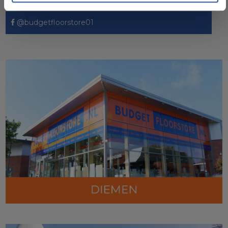
@budgetfloorstore01