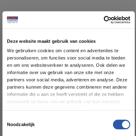
Specificaties
Deze website maakt gebruik van cookies
Soort vloer:
PVC Lijm
We gebruiken cookies om content en advertenties te
personaliseren, om functies voor social media te bieden
Patroon:
Tegel
en om ons websiteverkeer te analyseren. Ook delen we
informatie over uw gebruik van onze site met onze
partners voor social media, adverteren en analyse. Deze
Kleur:
Beige
partners kunnen deze gegevens combineren met andere
informatie die u aan ze heeft verstrekt of die ze hebben
Pakinhoud (m²):
3,76
verzameld op basis van uw gebruik van hun services.
Bekijk ook ons privacy statement.
Plankdikte (mm):
2,5
Toestemmingsselectie
Noodzakelijk
All-in-deals van Budget
Slijtlaag (mm):
0,55