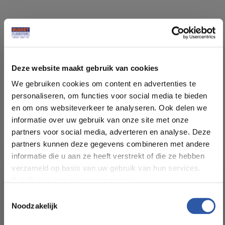
Specificaties
Deze website maakt gebruik van cookies
Soort vloer:
PVC Lijm
We gebruiken cookies om content en advertenties te
personaliseren, om functies voor social media te bieden
Patroon:
Rechte planken
en om ons websiteverkeer te analyseren. Ook delen we
informatie over uw gebruik van onze site met onze
partners voor social media, adverteren en analyse. Deze
Kleur:
Licht grijs
partners kunnen deze gegevens combineren met andere
informatie die u aan ze heeft verstrekt of die ze hebben
Pakinhoud (m²):
4,46
verzameld op basis van uw gebruik van hun services.
Bekijk ook ons privacy statement.
Plankdikte (mm):
2,5
Toestemmingsselectie
Noodzakelijk
All-in-deals van Budget
Slijtlaag (mm):
0,55