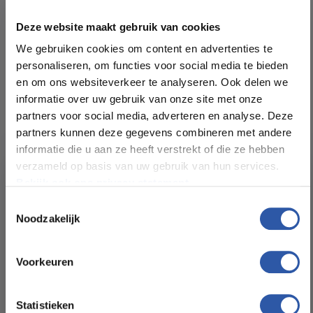
Deze website maakt gebruik van cookies
We gebruiken cookies om content en advertenties te
personaliseren, om functies voor social media te bieden
en om ons websiteverkeer te analyseren. Ook delen we
informatie over uw gebruik van onze site met onze
Specificaties
partners voor social media, adverteren en analyse. Deze
partners kunnen deze gegevens combineren met andere
Kleur:
Hout
informatie die u aan ze heeft verstrekt of die ze hebben
verzameld op basis van uw gebruik van hun services.
Plankdikte (mm):
1.722 m²
Bekijk ook ons privacy statement.
Toestemmingsselectie
Formaat Br x L (cm):
8
Noodzakelijk
All-in-deals van Budget
Levertijd:
2 tot 3 werkdagen
Floorstore!
Voorkeuren
Ontdek ons ruime assortiment aan kwaliteitsvloeren tegen
Garantie:
25 jaar
betaalbare prijzen. Profiteer van een zorgeloze installatie
Statistieken
door onze ervaren vakmensen.