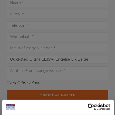
* Verplichte velden
OFFERTE AANVRAGEN
LET OP:
Kosten en levering kunnen wijzigen i.v.m. afstand