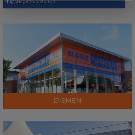
@budgetfloorstore01