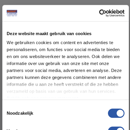
Specificaties
Soort vloer:
Tegels Lijm
Deze website maakt gebruik van cookies
We gebruiken cookies om content en advertenties te
Patroon:
Betonlook tegels
personaliseren, om functies voor social media te bieden
en om ons websiteverkeer te analyseren. Ook delen we
informatie over uw gebruik van onze site met onze
Kleur:
Grijs
partners voor social media, adverteren en analyse. Deze
partners kunnen deze gegevens combineren met andere
Pakinhoud (m²):
3,76
informatie die u aan ze heeft verstrekt of die ze hebben
verzameld op basis van uw gebruik van hun services.
Bekijk ook ons privacy statement.
Plankdikte (mm):
2,5
Toestemmingsselectie
Noodzakelijk
Slijtlaag (mm):
0,55
All-in-deals van Budget