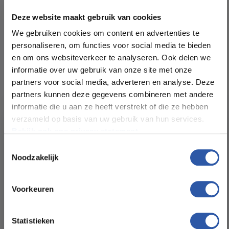
Deze website maakt gebruik van cookies
We gebruiken cookies om content en advertenties te
personaliseren, om functies voor social media te bieden
en om ons websiteverkeer te analyseren. Ook delen we
Specificaties
informatie over uw gebruik van onze site met onze
partners voor social media, adverteren en analyse. Deze
Kleur:
Hout
partners kunnen deze gegevens combineren met andere
informatie die u aan ze heeft verstrekt of die ze hebben
verzameld op basis van uw gebruik van hun services.
Plankdikte (mm):
2.048 m²
Bekijk ook ons privacy statement.
Toestemmingsselectie
Formaat Br x L (cm):
7 planken
Noodzakelijk
All-in-deals van Budget
Levertijd:
2 tot 3 werkdagen
Floorstore!
Voorkeuren
Ontdek ons ruime assortiment aan kwaliteitsvloeren tegen
Garantie:
25 jaar
betaalbare prijzen. Profiteer van een zorgeloze installatie
Statistieken
door onze ervaren vakmensen.