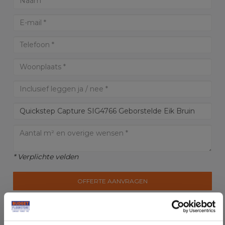
* Verplichte velden
OFFERTE AANVRAGEN
LET OP:
Kosten en levering kunnen wijzigen i.v.m. afstand