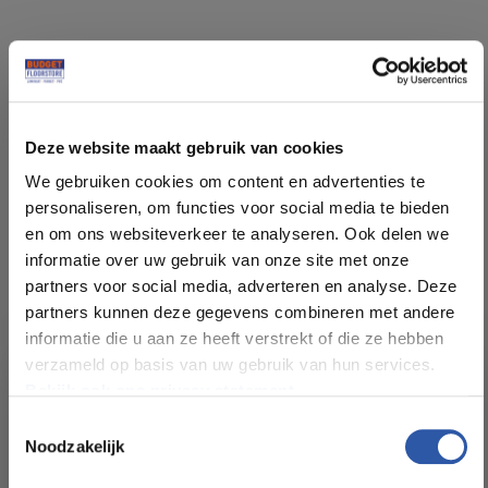
Specificaties
Deze website maakt gebruik van cookies
Soort vloer:
Laminaat
We gebruiken cookies om content en advertenties te
personaliseren, om functies voor social media te bieden
Patroon:
Rechte plank, breed
en om ons websiteverkeer te analyseren. Ook delen we
informatie over uw gebruik van onze site met onze
partners voor social media, adverteren en analyse. Deze
Kleur:
Eiken natuur
partners kunnen deze gegevens combineren met andere
informatie die u aan ze heeft verstrekt of die ze hebben
Pakinhoud (m²):
2,694m²
verzameld op basis van uw gebruik van hun services.
Bekijk ook ons privacy statement.
Plankdikte (mm):
8 mm
Toestemmingsselectie
Noodzakelijk
All-in-deals van Budget
Formaat Br x L (cm):
24,4 x 138 cm