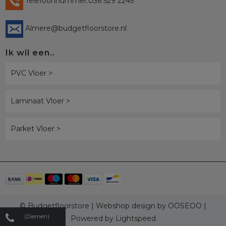
Telefoonnummer:036 529 2245
Almere@budgetfloorstore.nl
Ik wil een..
PVC Vloer >
Laminaat Vloer >
Parket Vloer >
© Budgetfloorstore | Webshop design by
OOSEOO
|
(Diemen)
Powered by
Lightspeed