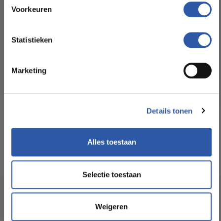
Floorstore!
Voorkeuren
Formaat Br x L (cm):
23,80 * 122,90
Ontdek ons ruime assortiment aan kwaliteitsvloeren tegen
betaalbare prijzen. Profiteer van een zorgeloze installatie
Statistieken
door onze ervaren vakmensen.
Levertijd:
3 -5 werkdagen
Marketing
Bekijk het aanbod
Garantie:
10 jaar
Geschikt voor
Ja
Details tonen
vloerverwarming:
Alles toestaan
Selectie toestaan
Socialmedia
Weigeren
@budgetfloorstore