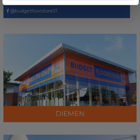
@budgetfloorstore01