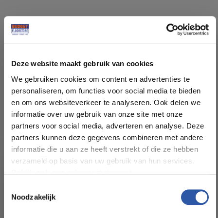
Specificaties
Deze website maakt gebruik van cookies
Soort vloer:
Rechte Plank Lijm
We gebruiken cookies om content en advertenties te
personaliseren, om functies voor social media te bieden
Patroon:
Rechte planken
en om ons websiteverkeer te analyseren. Ook delen we
informatie over uw gebruik van onze site met onze
Kleur:
Donker Eiken
partners voor social media, adverteren en analyse. Deze
partners kunnen deze gegevens combineren met andere
informatie die u aan ze heeft verstrekt of die ze hebben
Pakinhoud (m²):
4,10
verzameld op basis van uw gebruik van hun services.
Bekijk ook ons privacy statement.
Plankdikte (mm):
2,0
Toestemmingsselectie
Noodzakelijk
All-in-deals van Budget
Slijtlaag (mm):
0,30