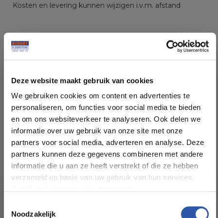
Kosten en levering kunnen wijzigen i.v.m. afstand
Specificaties
Beschrijving
Deze website maakt gebruik van cookies
We gebruiken cookies om content en advertenties te
Soort vloer:
PVC Lijm
personaliseren, om functies voor social media te bieden
en om ons websiteverkeer te analyseren. Ook delen we
Patroon:
Rechte plank
informatie over uw gebruik van onze site met onze
partners voor social media, adverteren en analyse. Deze
partners kunnen deze gegevens combineren met andere
Kleur:
Eiken
informatie die u aan ze heeft verstrekt of die ze hebben
verzameld op basis van uw gebruik van hun services.
Pakinhoud (m²):
3,62 m²
Bekijk ook ons privacy statement.
Toestemmingsselectie
Noodzakelijk
Plankdikte (mm):
2,5 mm