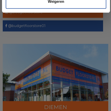
Weigeren
Socialmedia
@budgetfloorstore
@budgetfloorstore01