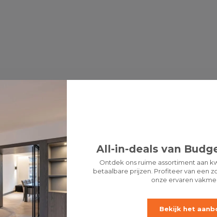
All-in-deals van Budge
Ontdek ons ruime assortiment aan kw
betaalbare prijzen. Profiteer van een zo
onze ervaren vakme
Bekijk het aanb