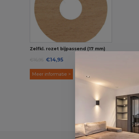
Zelfkl. rozet bijpassend (17 mm)
€14,95
€16,95
(10st.)
Meer informatie >