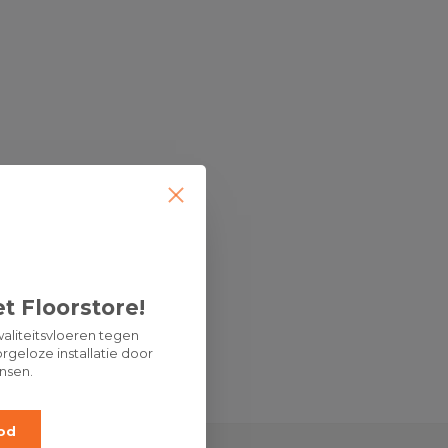
t Floorstore!
aliteitsvloeren tegen
rgeloze installatie door
nsen.
od