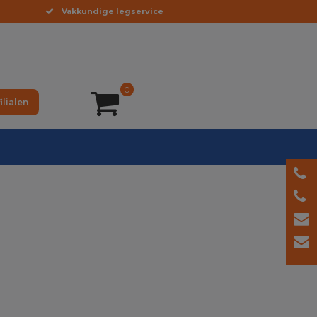
Vakkundige legservice
0
ilialen