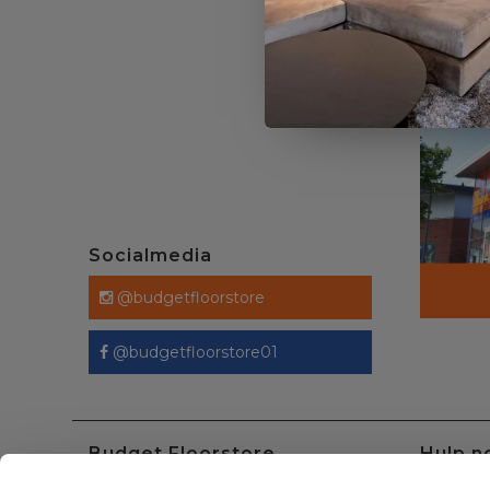
Socialmedia
@budgetfloorstore
@budgetfloorstore01
Budget Floorstore
Hulp n
Neem dir