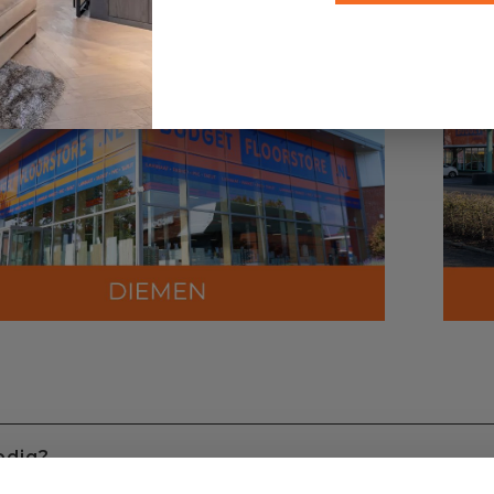
odig?
ect contact met ons op